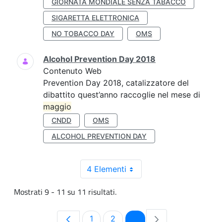
GIORNATA MONDIALE SENZA TABACCO
SIGARETTA ELETTRONICA
NO TOBACCO DAY
OMS
Alcohol Prevention Day 2018
Contenuto Web
Prevention Day 2018, catalizzatore del
dibattito quest’anno raccoglie nel mese di
maggio
CNDD
OMS
ALCOHOL PREVENTION DAY
4 Elementi
Mostrati 9 - 11 su 11 risultati.
Pagina
Pagina
Pagina
1
2
3