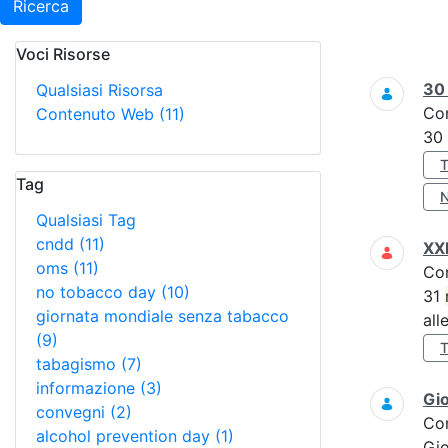
Ricerca
Voci Risorse
Ricerca
3
Qualsiasi Risorsa
Co
Contenuto Web
(11)
30
Tag
Qualsiasi Tag
cndd
(11)
XXI
oms
(11)
Co
no tobacco day
(10)
31
giornata mondiale senza tabacco
all
(9)
tabagismo
(7)
informazione
(3)
Gi
convegni
(2)
Co
alcohol prevention day
(1)
Gi