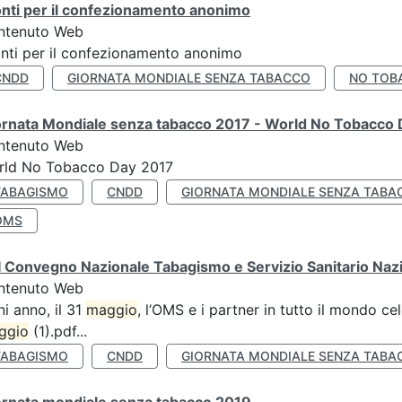
nti per il confezionamento anonimo
ntenuto Web
nti per il confezionamento anonimo
CNDD
GIORNATA MONDIALE SENZA TABACCO
NO TOB
ornata Mondiale senza tabacco 2017 - World No Tobacco
ntenuto Web
rld No Tobacco Day 2017
TABAGISMO
CNDD
GIORNATA MONDIALE SENZA TABA
OMS
 Convegno Nazionale Tabagismo e Servizio Sanitario Naz
ntenuto Web
i anno, il 31
maggio
, l’OMS e i partner in tutto il mondo 
ggio
(1).pdf...
TABAGISMO
CNDD
GIORNATA MONDIALE SENZA TABA