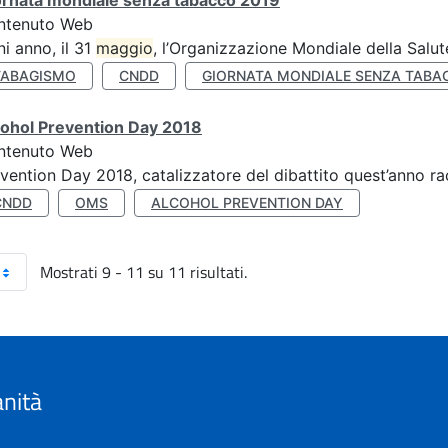
ornata mondiale senza tabacco 2019
ntenuto Web
i anno, il 31
maggio
, l’Organizzazione Mondiale della Salut
TABAGISMO
CNDD
GIORNATA MONDIALE SENZA TABA
cohol Prevention Day 2018
ntenuto Web
vention Day 2018, catalizzatore del dibattito quest’anno r
CNDD
OMS
ALCOHOL PREVENTION DAY
Mostrati 9 - 11 su 11 risultati.
anità