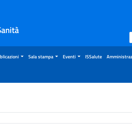
Sanità
blicazioni
Sala stampa
Eventi
ISSalute
Amministraz
enti