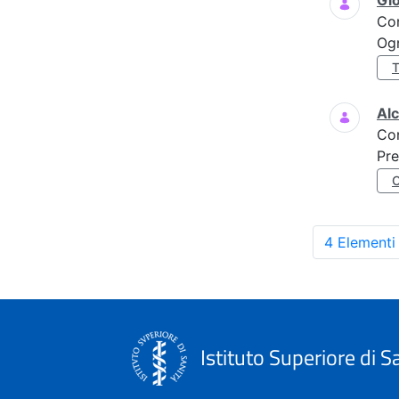
Gi
Co
Ogn
Al
Co
Pre
4 Elementi
Istituto Superiore di S