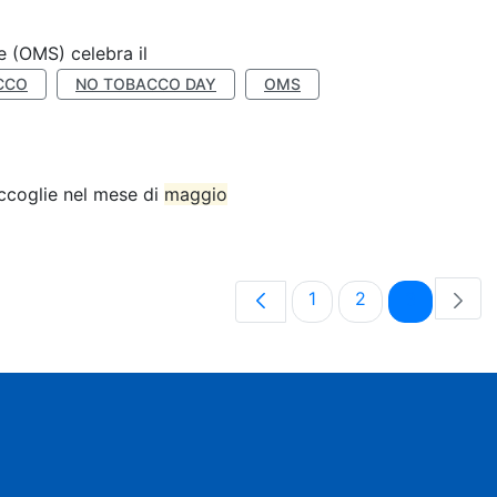
e (OMS) celebra il
CCO
NO TOBACCO DAY
OMS
accoglie nel mese di
maggio
Pagina
Pagina
Pagina
1
2
3