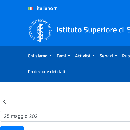
Salta al Contenuto
Salta al Footer
Istituto Superiore di 
Chi siamo
Temi
Attività
Servizi
Pub
Protezione dei dati
Risultati della Ricerca - Ev