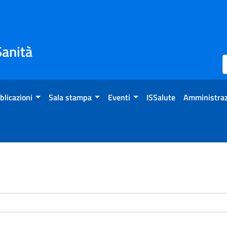
Sanità
blicazioni
Sala stampa
Eventi
ISSalute
Amministraz
enti