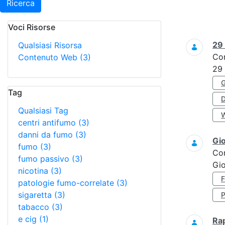
Ricerca
Voci Risorse
Ricerca
29
Qualsiasi Risorsa
Co
Contenuto Web
(3)
29
Tag
Qualsiasi Tag
centri antifumo
(3)
danni da fumo
(3)
Gi
fumo
(3)
Co
fumo passivo
(3)
Gio
nicotina
(3)
patologie fumo-correlate
(3)
sigaretta
(3)
tabacco
(3)
e cig
(1)
Ra