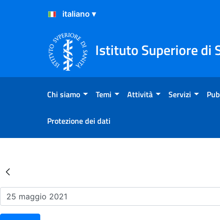
Salta al Contenuto
Salta al Footer
Istituto Superiore di 
Chi siamo
Temi
Attività
Servizi
Pub
Protezione dei dati
Risultati della Ricerca - Ev