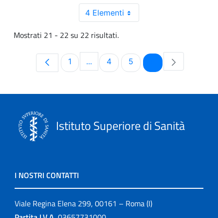
4 Elementi
Mostrati 21 - 22 su 22 risultati.
Pagina
Pagina
Pagina
Pagina
1
...
4
5
6
Pagine intermedie Use TAB to navi
Istituto Superiore di Sanità
I NOSTRI CONTATTI
Viale Regina Elena 299, 00161 – Roma (I)
Partita I.V.A.
03657731000