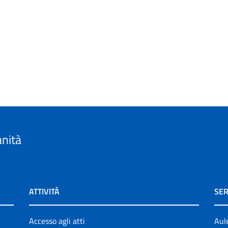
anità
ATTIVITÀ
SER
Accesso agli atti
Aul