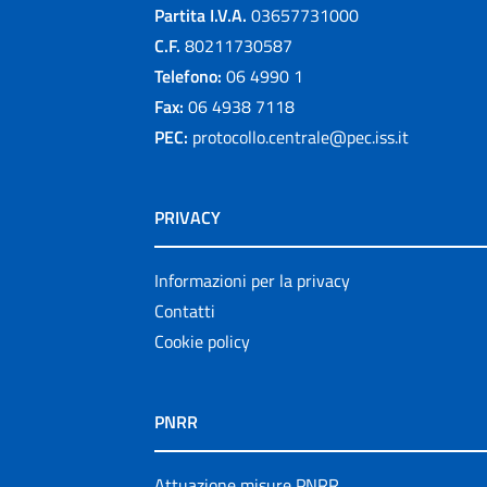
Partita I.V.A.
03657731000
C.F.
80211730587
Telefono:
06 4990 1
Fax:
06 4938 7118
PEC:
protocollo.centrale@pec.iss.it
PRIVACY
Informazioni per la privacy
Contatti
Cookie policy
PNRR
Attuazione misure PNRR