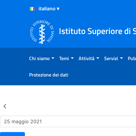
Salta al Contenuto
Salta al Footer
Istituto Superiore di 
Chi siamo
Temi
Attività
Servizi
Pub
Protezione dei dati
Risultati della Ricerca - Ev