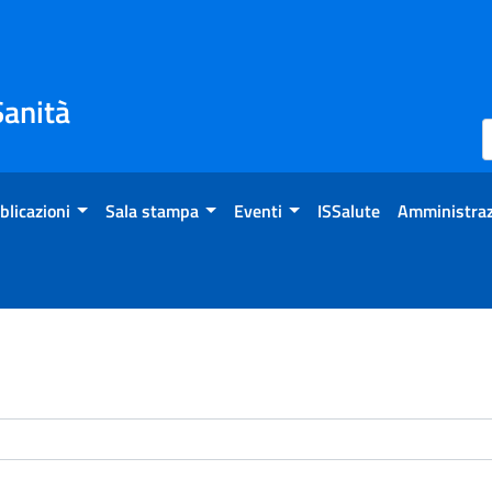
Sanità
blicazioni
Sala stampa
Eventi
ISSalute
Amministraz
enti