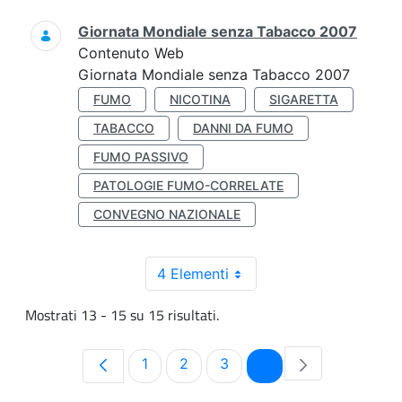
Giornata Mondiale senza Tabacco 2007
Contenuto Web
Giornata Mondiale senza Tabacco 2007
FUMO
NICOTINA
SIGARETTA
TABACCO
DANNI DA FUMO
FUMO PASSIVO
PATOLOGIE FUMO-CORRELATE
CONVEGNO NAZIONALE
4 Elementi
Mostrati 13 - 15 su 15 risultati.
Pagina
Pagina
Pagina
Pagina
1
2
3
4