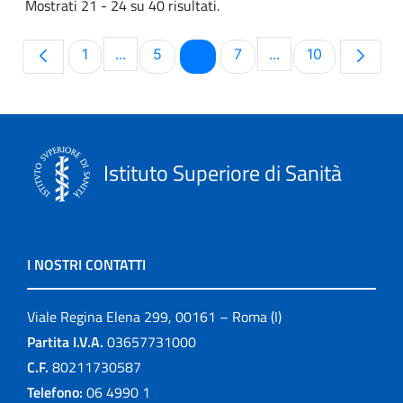
Mostrati 21 - 24 su 40 risultati.
Pagina
Pagina
Pagina
Pagina
Pagina
1
...
5
6
7
...
10
Pagine intermedie Use TAB to navigate.
Pagine intermedie 
Istituto Superiore di Sanità
I NOSTRI CONTATTI
Viale Regina Elena 299, 00161 – Roma (I)
Partita I.V.A.
03657731000
C.F.
80211730587
Telefono:
06 4990 1