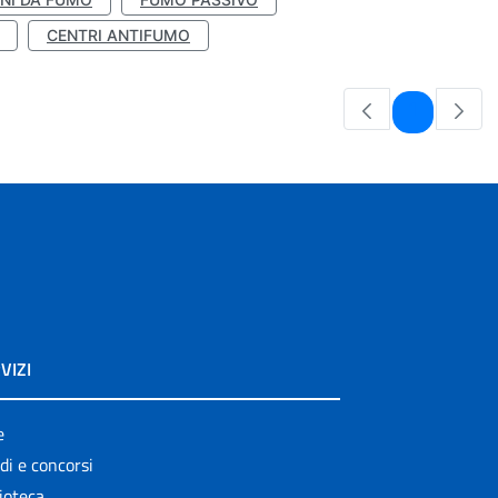
CENTRI ANTIFUMO
Pagina
1
VIZI
e
di e concorsi
ioteca