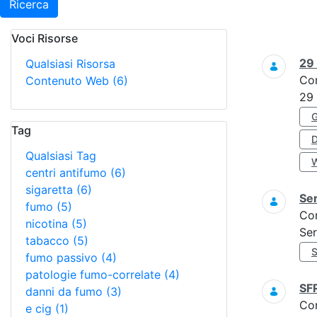
Ricerca
Voci Risorse
Ricerca
29
Qualsiasi Risorsa
Co
Contenuto Web
(6)
29
Tag
Qualsiasi Tag
centri antifumo
(6)
sigaretta
(6)
Ser
fumo
(5)
Co
nicotina
(5)
Ser
tabacco
(5)
fumo passivo
(4)
patologie fumo-correlate
(4)
SF
danni da fumo
(3)
Co
e cig
(1)