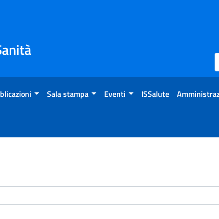
Sanità
blicazioni
Sala stampa
Eventi
ISSalute
Amministraz
enti