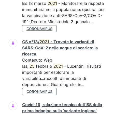
Iss 18 marzo
2021
- Monitorare la risposta
immunitaria nella popolazione: questo...per
la vaccinazione anti-SARS-CoV-2/COVID-
19” (Decreto Ministeriale 2 gennaio...
CORONAVIRUS
CS n°13/
2021
- Trovate le varianti di
SARS-CoV-2 nelle acque di scarico: la
ricerca
Contenuto Web
Iss,
25
febbraio
2021
- Lucentini: risultati
importanti per esplorare la
variabilità...raccolti da impianti di
depurazione a Guardiagrele, in...
CORONAVIRUS
Covid-19, relazione tecnica dell'ISS della
prima indagine sulla ‘variante inglese’