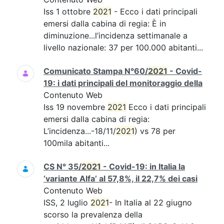
Iss 1 ottobre
2021
- Ecco i dati principali
emersi dalla cabina di regia: È in
diminuzione...l’incidenza settimanale a
livello nazionale: 37 per 100.000 abitanti...
Comunicato Stampa N°60/
2021
- Covid-
19: i dati principali del monitoraggio della
Contenuto Web
Iss 19 novembre
2021
Ecco i dati principali
emersi dalla cabina di regia:
L’incidenza...-18/11/
2021
) vs 78 per
100mila abitanti...
CS N° 35/
2021
- Covid-19: in Italia la
‘variante Alfa’ al 57,8%, il 22,7% dei casi
Contenuto Web
ISS, 2 luglio
2021
- In Italia al 22 giugno
scorso la prevalenza della