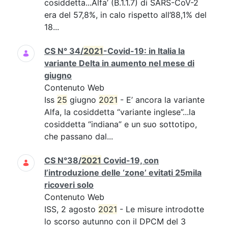
cosiddetta...Alfa’ (B.1.1.7) di SARS-CoV-2
era del 57,8%, in calo rispetto all’88,1% del
18...
CS N° 34/
2021
-Covid-19: in Italia la
variante Delta in aumento nel mese di
giugno
Contenuto Web
Iss
25
giugno
2021
- E’ ancora la variante
Alfa, la cosiddetta “variante inglese”...la
cosiddetta “indiana” e un suo sottotipo,
che passano dal...
CS N°38/
2021
Covid-19, con
l’introduzione delle ‘zone’ evitati 25mila
ricoveri solo
Contenuto Web
ISS, 2 agosto
2021
- Le misure introdotte
lo scorso autunno con il DPCM del 3