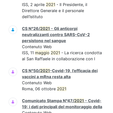
ISS, 2 aprile
2021
- Il Presidente, il
Direttore Generale e il personale
dell’Istituto
CS N°26/
2021
- Gli anticorpi
neutralizzanti contro SARS-CoV-2
persistono nel sangue
Contenuto Web
ISS, 11
maggio
2021
- La ricerca condotta
al San Raffaele in collaborazione con l
CS N°50/
2021
-Covid-19, l’efficacia dei
vaccini a mRna resta alta
Contenuto Web
Roma, 06 ottobre
2021
Comunicato Stampa N°47/
2021
- Covid-
19: i dati principali del monitoraggio della
Contenuto Web