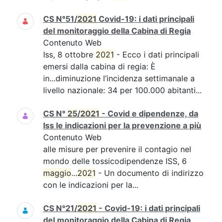
CS N°51/
2021
Covid-19: i dati principali
del monitoraggio della Cabina di Regia
Contenuto Web
Iss, 8 ottobre
2021
- Ecco i dati principali
emersi dalla cabina di regia: È
in...diminuzione l’incidenza settimanale a
livello nazionale: 34 per 100.000 abitanti...
CS N°
25
/
2021
- Covid e dipendenze, da
Iss le indicazioni per la prevenzione a più
Contenuto Web
alle misure per prevenire il contagio nel
mondo delle tossicodipendenze ISS, 6
maggio
...
2021
- Un documento di indirizzo
con le indicazioni per la...
CS N°21/
2021
- Covid-19: i dati principali
del monitoraggio della Cabina di Regia