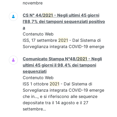
novembre
CS N° 44/
2021
- Negli ultimi 45 giorni
l’88,7% dei tamponi sequenziati positivo
a
Contenuto Web
ISS, 17 settembre
2021
- Dal Sistema di
Sorveglianza integrata COVID-19 emerge
Comunicato Stampa N°48/
2021
- Negli
ultimi 45 giorni il 98,4% dei tamponi
sequenziati
Contenuto Web
ISS 1 ottobre
2021
- Dal Sistema di
Sorveglianza integrata COVID-19 emerge
che in..., e si riferiscono alle sequenze
depositate tra il 14 agosto e il 27
settembre...