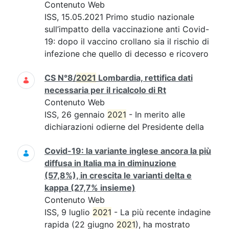
Contenuto Web
ISS, 15.05.2021 Primo studio nazionale
sull’impatto della vaccinazione anti Covid-
19: dopo il vaccino crollano sia il rischio di
infezione che quello di decesso e ricovero
CS N°8/
2021
Lombardia, rettifica dati
necessaria per il ricalcolo di Rt
Contenuto Web
ISS, 26 gennaio
2021
- In merito alle
dichiarazioni odierne del Presidente della
Covid-19: la variante inglese ancora la più
diffusa in Italia ma in diminuzione
(57,8%), in crescita le varianti delta e
kappa (27,7% insieme)
Contenuto Web
ISS, 9 luglio
2021
- La più recente indagine
rapida (22 giugno
2021
), ha mostrato