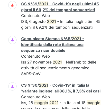
CS N°39/
2021
- Covid-19: negli ultimi 45
giorni il 69,2% dei tamponi sequenziati
Contenuto Web
ISS, 6 agosto
2021
- In Italia negli ultimi 45
giorni il 69,2% dei tamponi sequenziati
Comunicato Stampa N°65/
2021
-
Identificata dalla rete italiana una
sequenza riconducibile
Contenuto Web
Iss 27 novembre
2021
- Nell’ambito delle
attività di sequenziamento genomico
SARS-CoV
CS N°30/
2021
- Covid-19: in Italia la
‘variante inglese’ all’88,1%, il 7,3% dei casi
Contenuto Web
Iss, 28
maggio
2021
- In Italia al 18
maggio
scorso la prevalenza della cosiddetta