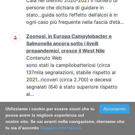
Cala nel biennio 2020-
2021
il numero di
persone che dichiara di guidare in
stato...guida sotto l’effetto dell’alcol è in
ogni caso più frequente nella fascia d’età...
Zoonosi, in Europa Campylobacter e
Salmonella ancora sotto i livelli
prepandemici, cresce il West Nile
Contenuto Web
sono stati la campilobatteriosi (circa
137mila segnalazioni, stabile rispetto al
2021
...ricoveri (circa 2.700) e decessi
segnalati (64) è stato superiore rispetto
al...
Infezioni sessualmente trasmesse, online
Utilizziamo i cookie per essere sicuri che tu
Acconsento
il vademecum per conoscerle e
possa avere la migliore esperienza sul
nostro sito. Se vai avanti nella navigazione, riteniamo che
prevenirle
tu sia d’accordo
Maggiori Informazioni
Contenuto Web