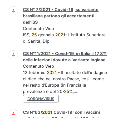
CS N° 7/
2021
- Covid-19, su variante
brasiliana partono gli accertamenti
dell’ISS
Contenuto Web
ISS,
25
gennaio
2021
- L’Istituto Superiore
di Sanità, Dip.
CS N°11/
2021
- Covid-19, in Italia il 17,8%
delle infezioni dovute a ‘variante inglese
Contenuto Web
12 febbraio
2021
- Il risultato dell’indagine
ci dice che nel nostro Paese, così...come
nel resto d’Europa (in Francia la
prevalenza è del 20-
25
%,...
CORONAVIRUS
CS N°63/
2021
Covid-19: con i vaccini