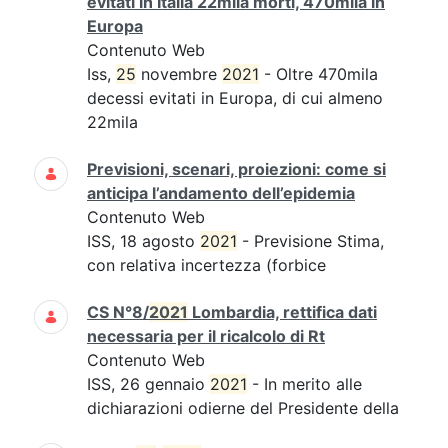
evitati in Italia 22mila morti, 470mila in
Europa
Contenuto Web
Iss,
25
novembre
2021
- Oltre 470mila
decessi evitati in Europa, di cui almeno
22mila
Previsioni, scenari, proiezioni: come si
anticipa l’andamento dell’epidemia
Contenuto Web
ISS, 18 agosto
2021
- Previsione Stima,
con relativa incertezza (forbice
CS N°8/
2021
Lombardia, rettifica dati
necessaria per il ricalcolo di Rt
Contenuto Web
ISS, 26 gennaio
2021
- In merito alle
dichiarazioni odierne del Presidente della