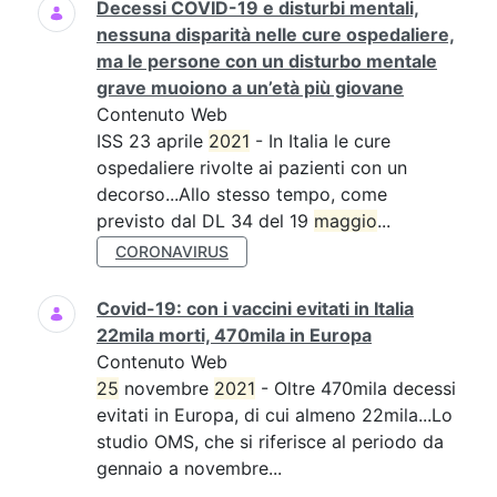
Decessi COVID-19 e disturbi mentali,
nessuna disparità nelle cure ospedaliere,
ma le persone con un disturbo mentale
grave muoiono a un’età più giovane
Contenuto Web
ISS 23 aprile
2021
- In Italia le cure
ospedaliere rivolte ai pazienti con un
decorso...Allo stesso tempo, come
previsto dal DL 34 del 19
maggio
...
CORONAVIRUS
Covid-19: con i vaccini evitati in Italia
22mila morti, 470mila in Europa
Contenuto Web
25
novembre
2021
- Oltre 470mila decessi
evitati in Europa, di cui almeno 22mila...Lo
studio OMS, che si riferisce al periodo da
gennaio a novembre...