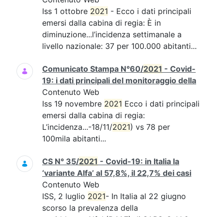
Iss 1 ottobre
2021
- Ecco i dati principali
emersi dalla cabina di regia: È in
diminuzione...l’incidenza settimanale a
livello nazionale: 37 per 100.000 abitanti...
Comunicato Stampa N°60/
2021
- Covid-
19: i dati principali del monitoraggio della
Contenuto Web
Iss 19 novembre
2021
Ecco i dati principali
emersi dalla cabina di regia:
L’incidenza...-18/11/
2021
) vs 78 per
100mila abitanti...
CS N° 35/
2021
- Covid-19: in Italia la
‘variante Alfa’ al 57,8%, il 22,7% dei casi
Contenuto Web
ISS, 2 luglio
2021
- In Italia al 22 giugno
scorso la prevalenza della