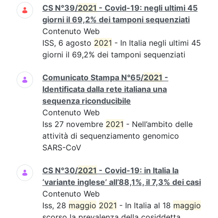
CS N°39/
2021
- Covid-19: negli ultimi 45
giorni il 69,2% dei tamponi sequenziati
Contenuto Web
ISS, 6 agosto
2021
- In Italia negli ultimi 45
giorni il 69,2% dei tamponi sequenziati
Comunicato Stampa N°65/
2021
-
Identificata dalla rete italiana una
sequenza riconducibile
Contenuto Web
Iss 27 novembre
2021
- Nell’ambito delle
attività di sequenziamento genomico
SARS-CoV
CS N°30/
2021
- Covid-19: in Italia la
‘variante inglese’ all’88,1%, il 7,3% dei casi
Contenuto Web
Iss, 28
maggio
2021
- In Italia al 18
maggio
scorso la prevalenza della cosiddetta