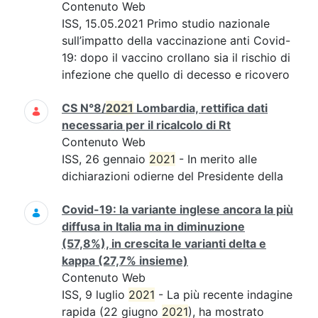
Contenuto Web
ISS, 15.05.2021 Primo studio nazionale
sull’impatto della vaccinazione anti Covid-
19: dopo il vaccino crollano sia il rischio di
infezione che quello di decesso e ricovero
CS N°8/
2021
Lombardia, rettifica dati
necessaria per il ricalcolo di Rt
Contenuto Web
ISS, 26 gennaio
2021
- In merito alle
dichiarazioni odierne del Presidente della
Covid-19: la variante inglese ancora la più
diffusa in Italia ma in diminuzione
(57,8%), in crescita le varianti delta e
kappa (27,7% insieme)
Contenuto Web
ISS, 9 luglio
2021
- La più recente indagine
rapida (22 giugno
2021
), ha mostrato