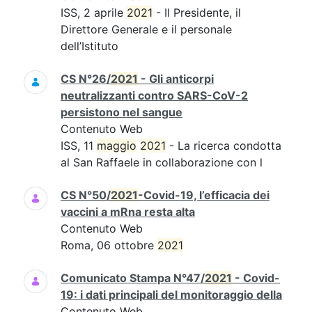
ISS, 2 aprile
2021
- Il Presidente, il
Direttore Generale e il personale
dell’Istituto
CS N°26/
2021
- Gli anticorpi
neutralizzanti contro SARS-CoV-2
persistono nel sangue
Contenuto Web
ISS, 11
maggio
2021
- La ricerca condotta
al San Raffaele in collaborazione con l
CS N°50/
2021
-Covid-19, l’efficacia dei
vaccini a mRna resta alta
Contenuto Web
Roma, 06 ottobre
2021
Comunicato Stampa N°47/
2021
- Covid-
19: i dati principali del monitoraggio della
Contenuto Web