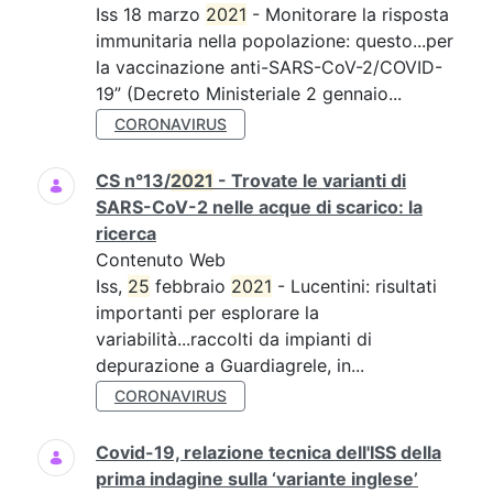
Iss 18 marzo
2021
- Monitorare la risposta
immunitaria nella popolazione: questo...per
la vaccinazione anti-SARS-CoV-2/COVID-
19” (Decreto Ministeriale 2 gennaio...
CORONAVIRUS
CS n°13/
2021
- Trovate le varianti di
SARS-CoV-2 nelle acque di scarico: la
ricerca
Contenuto Web
Iss,
25
febbraio
2021
- Lucentini: risultati
importanti per esplorare la
variabilità...raccolti da impianti di
depurazione a Guardiagrele, in...
CORONAVIRUS
Covid-19, relazione tecnica dell'ISS della
prima indagine sulla ‘variante inglese’