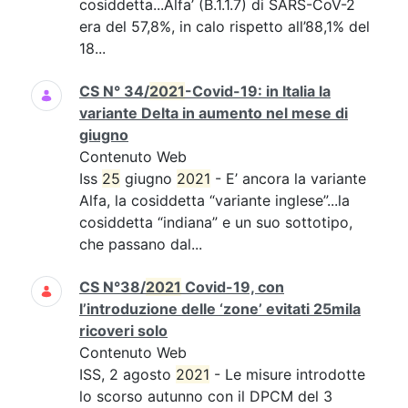
cosiddetta...Alfa’ (B.1.1.7) di SARS-CoV-2
era del 57,8%, in calo rispetto all’88,1% del
18...
CS N° 34/
2021
-Covid-19: in Italia la
variante Delta in aumento nel mese di
giugno
Contenuto Web
Iss
25
giugno
2021
- E’ ancora la variante
Alfa, la cosiddetta “variante inglese”...la
cosiddetta “indiana” e un suo sottotipo,
che passano dal...
CS N°38/
2021
Covid-19, con
l’introduzione delle ‘zone’ evitati 25mila
ricoveri solo
Contenuto Web
ISS, 2 agosto
2021
- Le misure introdotte
lo scorso autunno con il DPCM del 3