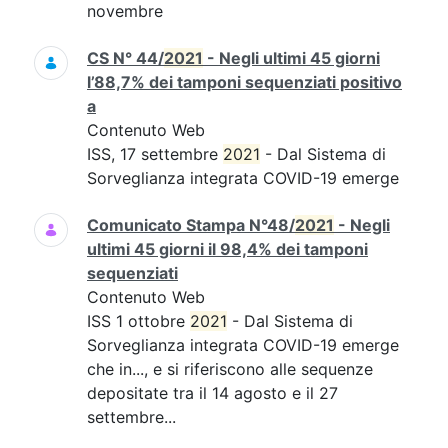
novembre
CS N° 44/
2021
- Negli ultimi 45 giorni
l’88,7% dei tamponi sequenziati positivo
a
Contenuto Web
ISS, 17 settembre
2021
- Dal Sistema di
Sorveglianza integrata COVID-19 emerge
Comunicato Stampa N°48/
2021
- Negli
ultimi 45 giorni il 98,4% dei tamponi
sequenziati
Contenuto Web
ISS 1 ottobre
2021
- Dal Sistema di
Sorveglianza integrata COVID-19 emerge
che in..., e si riferiscono alle sequenze
depositate tra il 14 agosto e il 27
settembre...