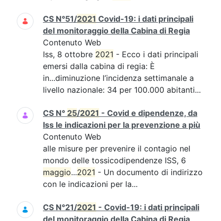
CS N°51/
2021
Covid-19: i dati principali
del monitoraggio della Cabina di Regia
Contenuto Web
Iss, 8 ottobre
2021
- Ecco i dati principali
emersi dalla cabina di regia: È
in...diminuzione l’incidenza settimanale a
livello nazionale: 34 per 100.000 abitanti...
CS N°
25
/
2021
- Covid e dipendenze, da
Iss le indicazioni per la prevenzione a più
Contenuto Web
alle misure per prevenire il contagio nel
mondo delle tossicodipendenze ISS, 6
maggio
...
2021
- Un documento di indirizzo
con le indicazioni per la...
CS N°21/
2021
- Covid-19: i dati principali
del monitoraggio della Cabina di Regia