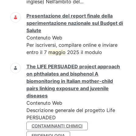
inglese) Nell’ambito del...
Presentazione del report finale della
sperimentazione nazionale sul Budget di
Salute
Contenuto Web
Per iscriversi, compilare online e inviare
entro il 7
maggio
2025 il modulo
The LIFE PERSUADED project approach
on phthalates and bisphenol A
biomonitoring in Italian mother-child
pairs linking exposure and juvenile
diseases
Contenuto Web
Descrizione generale del progetto Life
PERSUADED
CONTAMINANTI CHIMICI
EPIDEMIOLOGIA