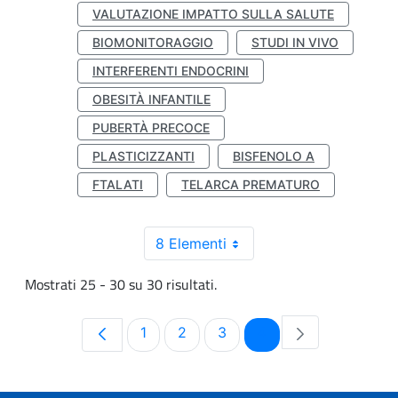
VALUTAZIONE IMPATTO SULLA SALUTE
BIOMONITORAGGIO
STUDI IN VIVO
INTERFERENTI ENDOCRINI
OBESITÀ INFANTILE
PUBERTÀ PRECOCE
PLASTICIZZANTI
BISFENOLO A
FTALATI
TELARCA PREMATURO
8 Elementi
Mostrati 25 - 30 su 30 risultati.
Pagina
Pagina
Pagina
Pagina
1
2
3
4