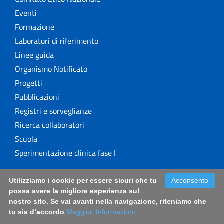
Eventi
Formazione
Laboratori di riferimento
Linee guida
Organismo Notificato
Progetti
Pubblicazioni
Registri e sorveglianze
Ricerca collaboratori
Scuola
Sperimentazione clinica fase I
Utilizziamo i cookie per essere sicuri che tu
Acconsento
5 per mille
possa avere la migliore esperienza sul
nostro sito. Se vai avanti nella navigazione, riteniamo che
tu sia d’accordo
Maggiori Informazioni
Il 5 per mille e l'ISS