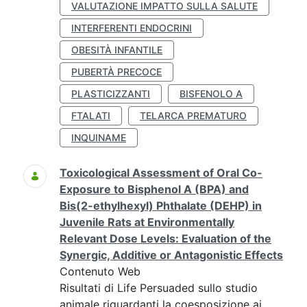
VALUTAZIONE IMPATTO SULLA SALUTE
INTERFERENTI ENDOCRINI
OBESITÀ INFANTILE
PUBERTÀ PRECOCE
PLASTICIZZANTI
BISFENOLO A
FTALATI
TELARCA PREMATURO
INQUINAME
Toxicological Assessment of Oral Co-
Exposure to Bisphenol A (BPA) and
Bis(2-ethylhexyl) Phthalate (DEHP) in
Juvenile Rats at Environmentally
Relevant Dose Levels: Evaluation of the
Synergic, Additive or Antagonistic Effects
Contenuto Web
Risultati di Life Persuaded sullo studio
animale riguardanti la coesposizione ai