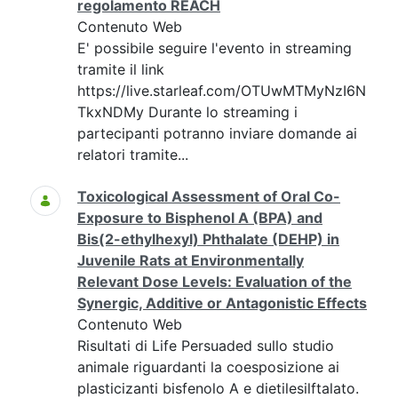
regolamento REACH
Contenuto Web
E' possibile seguire l'evento in streaming
tramite il link
https://live.starleaf.com/OTUwMTMyNzI6N
TkxNDMy Durante lo streaming i
partecipanti potranno inviare domande ai
relatori tramite...
Toxicological Assessment of Oral Co-
Exposure to Bisphenol A (BPA) and
Bis(2-ethylhexyl) Phthalate (DEHP) in
Juvenile Rats at Environmentally
Relevant Dose Levels: Evaluation of the
Synergic, Additive or Antagonistic Effects
Contenuto Web
Risultati di Life Persuaded sullo studio
animale riguardanti la coesposizione ai
plasticizanti bisfenolo A e dietilesilftalato.