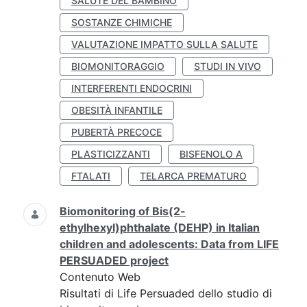
SALUTE DEL BAMBINO
SOSTANZE CHIMICHE
VALUTAZIONE IMPATTO SULLA SALUTE
BIOMONITORAGGIO
STUDI IN VIVO
INTERFERENTI ENDOCRINI
OBESITÀ INFANTILE
PUBERTÀ PRECOCE
PLASTICIZZANTI
BISFENOLO A
FTALATI
TELARCA PREMATURO
Biomonitoring of Bis(2-
ethylhexyl)phthalate (DEHP) in Italian
children and adolescents: Data from LIFE
PERSUADED project
Contenuto Web
Risultati di Life Persuaded dello studio di