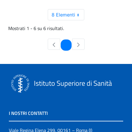
8 Elementi
Mostrati 1 - 6 su 6 risultati.
Pagina
1
Istituto Superiore di Sanità
I NOSTRI CONTATTI
Viale Regina Elena 299, 00161 – Roma (I)