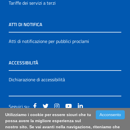
Tariffe dei servizi a terzi
ATTI DI NOTIFICA
Atti di notificazione per pubblici proclami
ACCESSIBILITÀ
Dichiarazione di accessibilità
Seguici su:
Utilizziamo i cookie per essere sicuri che tu
Acconsento
Accessibilità: form di segnalazione di prima istanza per
possa avere la migliore esperienza sul
nostro sito. Se vai avanti nella navigazione, riteniamo che
questa pagina
|
Note Legali
|
Sitemap