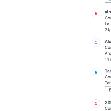
ai 
Co
La 
21/
Al
Co
An
14
Tab
Co
Tab
XXI
Co