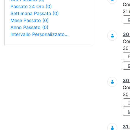
Co
Passate 24 Ore
(0)
31
Settimana Passata
(0)
Mese Passato
(0)
Anno Passato
(0)
Intervallo Personalizzato…
3
Co
30
D
3
Co
30
31