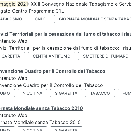
maggio
2021
: XXIII Convegno Nazionale Tabagismo e Serviz
egato Centro Programma 31...
TABAGISMO
CNDD
GIORNATA MONDIALE SENZA TABA
vizi Territoriali per la cessazione dal fumo di tabacco i ris
ntenuto Web
vizi Territoriali per la cessazione dal fumo di tabacco: i risu
SIGARETTA
CENTRI ANTIFUMO
SMETTERE DI FUMARE
venzione Quadro per il Controllo del Tabacco
ntenuto Web
venzione Quadro per il Controllo del Tabacco
FUMO
NICOTINA
SIGARETTA
TABACCO
FUM
ornata Mondiale senza Tabacco 2010
ntenuto Web
ornata Mondiale senza Tabacco 2010
FUMO
NICOTINA
SIGARETTA