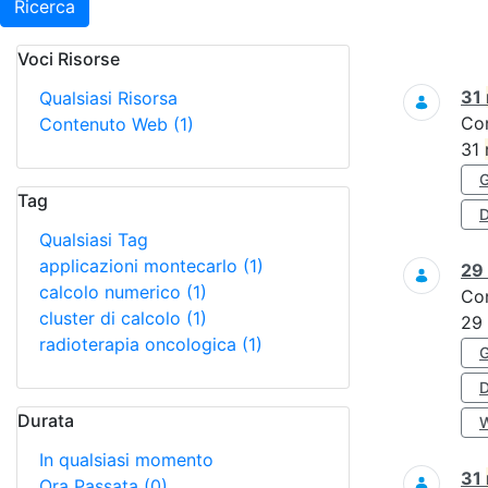
Ricerca
Voci Risorse
Ricerca
31
Qualsiasi Risorsa
Co
Contenuto Web
(1)
31
Tag
D
Qualsiasi Tag
applicazioni montecarlo
(1)
29
calcolo numerico
(1)
Co
cluster di calcolo
(1)
29
radioterapia oncologica
(1)
Durata
In qualsiasi momento
31
Ora Passata
(0)