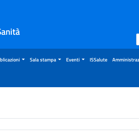
Sanità
blicazioni
Sala stampa
Eventi
ISSalute
Amministraz
enti