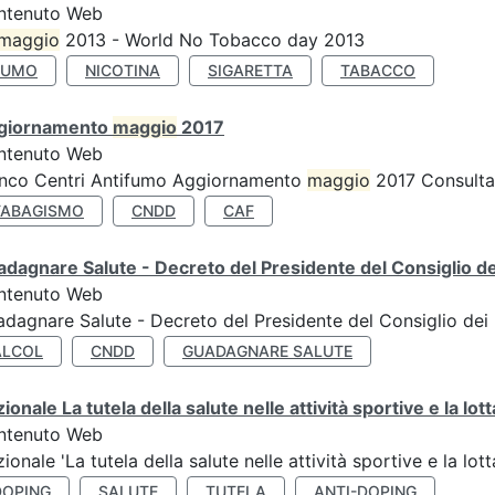
ntenuto Web
maggio
2013 - World No Tobacco day 2013
FUMO
NICOTINA
SIGARETTA
TABACCO
giornamento
maggio
2017
ntenuto Web
enco Centri Antifumo Aggiornamento
maggio
2017 Consulta 
TABAGISMO
CNDD
CAF
dagnare Salute - Decreto del Presidente del Consiglio dei
ntenuto Web
dagnare Salute - Decreto del Presidente del Consiglio dei 
ALCOL
CNDD
GUADAGNARE SALUTE
ionale La tutela della salute nelle attività sportive e la lot
ntenuto Web
ionale 'La tutela della salute nelle attività sportive e la lot
DOPING
SALUTE
TUTELA
ANTI-DOPING