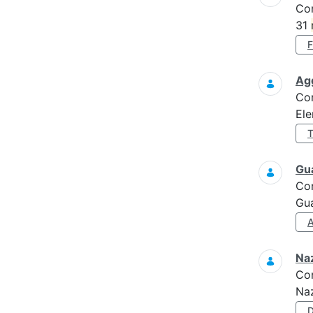
Co
31
Ag
Co
El
Gua
Co
Gua
Naz
Co
Naz