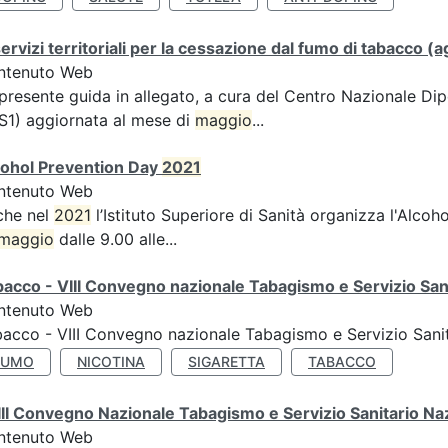
servizi territoriali per la cessazione dal fumo di tabacco
ntenuto Web
presente guida in allegato, a cura del Centro Nazionale 
S1) aggiornata al mese di
maggio
...
cohol Prevention Day
2021
ntenuto Web
che nel
2021
l’Istituto Superiore di Sanità organizza l'Alcoho
maggio
dalle 9.00 alle...
acco - VIII Convegno nazionale Tabagismo e Servizio San
ntenuto Web
acco - VIII Convegno nazionale Tabagismo e Servizio Sani
FUMO
NICOTINA
SIGARETTA
TABACCO
II Convegno Nazionale Tabagismo e Servizio Sanitario Na
ntenuto Web