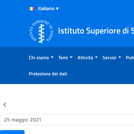
Salta al Contenuto
Salta al Footer
Istituto Superiore di 
Chi siamo
Temi
Attività
Servizi
Pub
Protezione dei dati
Risultati della Ricerca - Ev