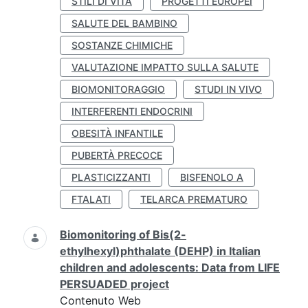
STILI DI VITA
PROGETTI EUROPEI
SALUTE DEL BAMBINO
SOSTANZE CHIMICHE
VALUTAZIONE IMPATTO SULLA SALUTE
BIOMONITORAGGIO
STUDI IN VIVO
INTERFERENTI ENDOCRINI
OBESITÀ INFANTILE
PUBERTÀ PRECOCE
PLASTICIZZANTI
BISFENOLO A
FTALATI
TELARCA PREMATURO
Biomonitoring of Bis(2-
ethylhexyl)phthalate (DEHP) in Italian
children and adolescents: Data from LIFE
PERSUADED project
Contenuto Web