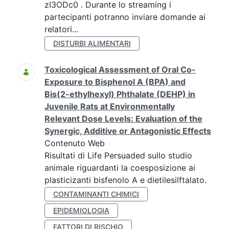
zI3ODc0 . Durante lo streaming i
partecipanti potranno inviare domande ai
relatori...
DISTURBI ALIMENTARI
Toxicological Assessment of Oral Co-
Exposure to Bisphenol A (BPA) and
Bis(2-ethylhexyl) Phthalate (DEHP) in
Juvenile Rats at Environmentally
Relevant Dose Levels: Evaluation of the
Synergic, Additive or Antagonistic Effects
Contenuto Web
Risultati di Life Persuaded sullo studio
animale riguardanti la coesposizione ai
plasticizanti bisfenolo A e dietilesilftalato.
CONTAMINANTI CHIMICI
EPIDEMIOLOGIA
FATTORI DI RISCHIO