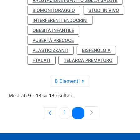
VALUTAZIONE IMPATTO SULLA SALUTE
BIOMONITORAGGIO
STUDI IN VIVO
INTERFERENTI ENDOCRINI
OBESITÀ INFANTILE
PUBERTÀ PRECOCE
PLASTICIZZANTI
BISFENOLO A
FTALATI
TELARCA PREMATURO
8 Elementi
Mostrati 9 - 13 su 13 risultati.
Pagina
Pagina
1
2