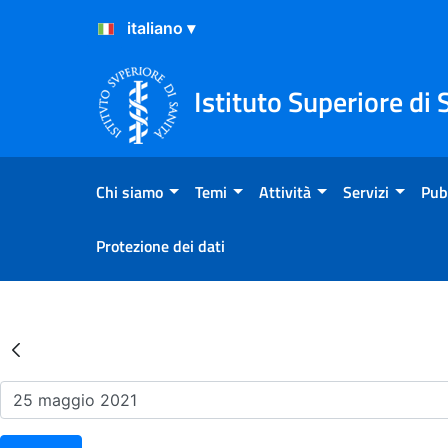
Salta al Contenuto
Salta al Footer
Istituto Superiore di 
Chi siamo
Temi
Attività
Servizi
Pub
Protezione dei dati
Risultati della Ricerca - Ev