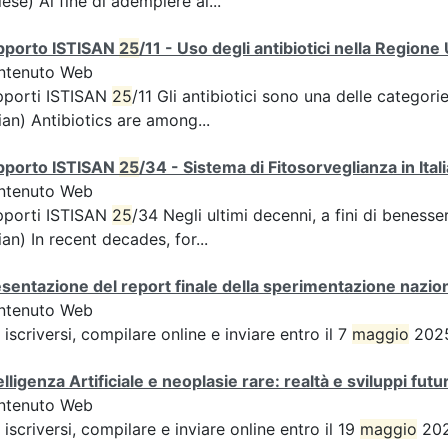
lese) Al fine di adempiere ai...
pporto ISTISAN
25
/11 - Uso degli antibiotici nella Regione
ntenuto Web
pporti ISTISAN
25
/11 Gli antibiotici sono una delle categor
lian) Antibiotics are among...
pporto ISTISAN
25
/34 - Sistema di Fitosorveglianza in Italia:
ntenuto Web
pporti ISTISAN
25
/34 Negli ultimi decenni, a fini di benes
lian) In recent decades, for...
sentazione del report finale della sperimentazione nazion
ntenuto Web
 iscriversi, compilare online e inviare entro il 7
maggio
2025
elligenza Artificiale e neoplasie rare: realtà e sviluppi futur
ntenuto Web
 iscriversi, compilare e inviare online entro il 19
maggio
202