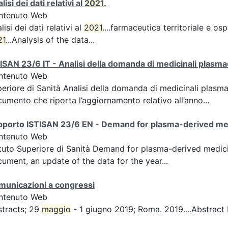
lisi dei dati relativi al
2021
.
ntenuto Web
lisi dei dati relativi al
2021
....farmaceutica territoriale e os
21
...Analysis of the data...
ISAN 23/6 IT - Analisi della domanda di medicinali plasmade
ntenuto Web
eriore di Sanità Analisi della domanda di medicinali plasmad
umento che riporta l’aggiornamento relativo all’anno...
porto ISTISAN 23/6 EN - Demand for plasma-derived medic
ntenuto Web
ituto Superiore di Sanità Demand for plasma-derived medicin
ument, an update of the data for the year...
municazioni a congressi
ntenuto Web
tracts; 29
maggio
- 1 giugno 2019; Roma. 2019....Abstract