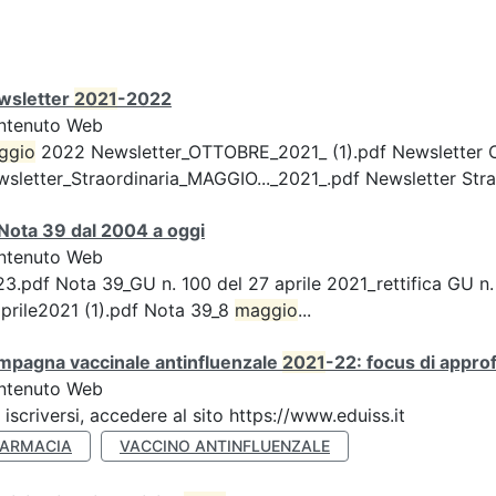
wsletter
2021
-2022
ntenuto Web
ggio
2022 Newsletter_OTTOBRE_2021_ (1).pdf Newsletter 
sletter_Straordinaria_MAGGIO..._2021_.pdf Newsletter Strao
Nota 39 dal 2004 a oggi
ntenuto Web
3.pdf Nota 39_GU n. 100 del 27 aprile 2021_rettifica GU n.
prile2021 (1).pdf Nota 39_8
maggio
...
mpagna vaccinale antinfluenzale
2021
-22: focus di appr
ntenuto Web
 iscriversi, accedere al sito https://www.eduiss.it
FARMACIA
VACCINO ANTINFLUENZALE