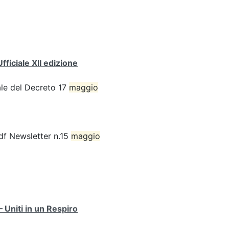
ficiale XII edizione
ale del Decreto 17
maggio
df Newsletter n.15
maggio
Uniti in un Respiro