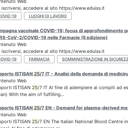
ntenuto Web
 iscriversi, accedere al sito https://www.eduiss.it
COVID-19
LUOGHI DI LAVORO
pagna vaccinale COVID-19: focus di approfondimento per 
RS-CoV-2/COVID-19 nelle Farmacie (II edizione)
ntenuto Web
 iscriversi, accedere al sito https://www.eduiss.it
COVID-19
FARMACIA
SOMMINISTRAZIONE IN SICUREZ
pporto ISTISAN
25
/7 IT - Analisi della domanda di medicina
ntenuto Web
pporti ISTISAN
25
/7 IT Al fine di adempiere ai compiti ad 
lian) With the aim of fulfilling...
pporto ISTISAN
25
/7 EN - Demand for plasma-derived medic
ntenuto Web
pporti ISTISAN
25
/7 EN The Italian National Blood Centre i