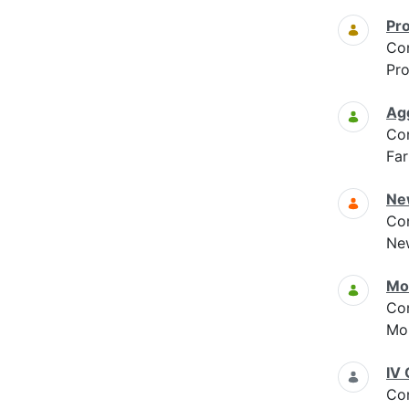
Pro
Co
Pro
Agg
Co
Far
Ne
Co
New
Mon
Co
Mon
IV 
Co