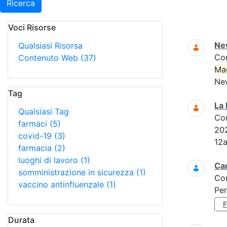
Ricerca
Voci Risorse
Ricerca
Ne
Qualsiasi Risorsa
Co
Contenuto Web
(37)
Ma
New
Tag
La 
Qualsiasi Tag
Co
farmaci
(5)
202
covid-19
(3)
12a
farmacia
(2)
luoghi di lavoro
(1)
Ca
somministrazione in sicurezza
(1)
Co
vaccino antinfluenzale
(1)
Per
Durata