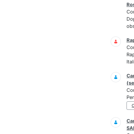
Ros
Co
Dop
ob
Ra
Co
Ra
Ita
Ca
(s
Co
Per
Cam
SAR