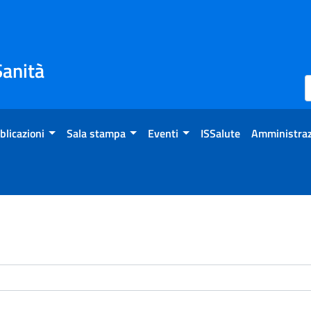
Sanità
blicazioni
Sala stampa
Eventi
ISSalute
Amministraz
enti