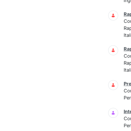
ing
Ra
Co
Ra
Ita
Ra
Co
Ra
Ita
Pre
Co
Per
Int
Co
Per