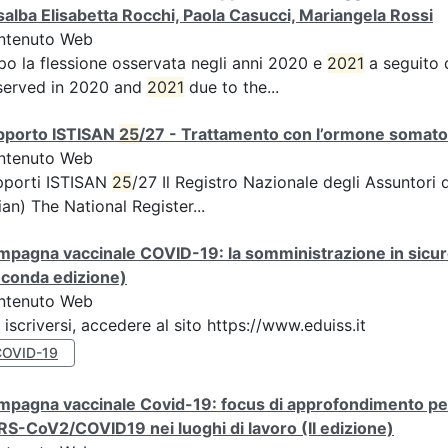
alba Elisabetta Rocchi, Paola Casucci, Mariangela Rossi
ntenuto Web
o la flessione osservata negli anni 2020 e
2021
a seguito d
served in 2020 and
2021
due to the...
pporto ISTISAN
25
/27 - Trattamento con l’ormone somatotr
ntenuto Web
pporti ISTISAN
25
/27 Il Registro Nazionale degli Assuntori
lian) The National Register...
mpagna vaccinale COVID-19: la somministrazione in sicu
econda edizione)
ntenuto Web
 iscriversi, accedere al sito https://www.eduiss.it
COVID-19
pagna vaccinale Covid-19: focus di approfondimento per 
S-CoV2/COVID19 nei luoghi di lavoro (II edizione)