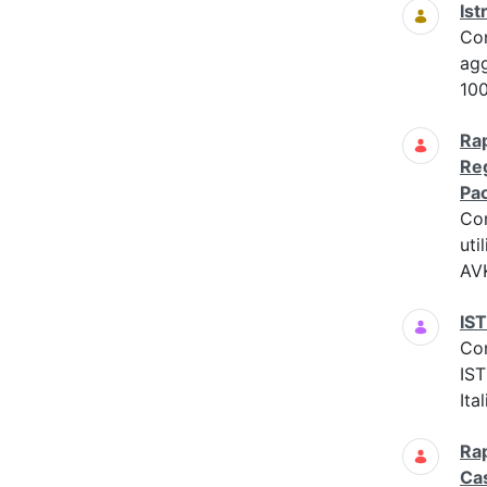
Ist
Co
agg
100
Rap
Reg
Pao
Co
uti
AVK
IS
Co
IS
Ita
Rap
Cas