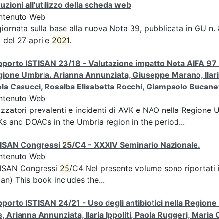
ruzioni all'utilizzo della scheda web
ntenuto Web
iornata sulla base alla nuova Nota 39, pubblicata in GU n. 
 del 27 aprile
2021
.
porto ISTISAN 23/18 - Valutazione impatto Nota AIFA 97 s
ione Umbria. Arianna Annunziata, Giuseppe Marano, Ilaria 
la Casucci, Rosalba Elisabetta Rocchi, Giampaolo Bucane
ntenuto Web
lizzatori prevalenti e incidenti di AVK e NAO nella Regione 
s and DOACs in the Umbria region in the period...
TISAN Congressi
25
/C4 - XXXIV Seminario Nazionale.
ntenuto Web
TISAN Congressi
25
/C4 Nel presente volume sono riportati 
lian) This book includes the...
porto ISTISAN 24/21 - Uso degli antibiotici nella Regione U
, Arianna Annunziata, Ilaria Ippoliti, Paola Ruggeri, Mar