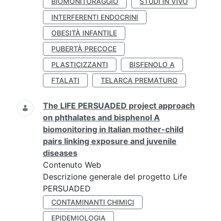
BIOMONITORAGGIO
STUDI IN VIVO
INTERFERENTI ENDOCRINI
OBESITÀ INFANTILE
PUBERTÀ PRECOCE
PLASTICIZZANTI
BISFENOLO A
FTALATI
TELARCA PREMATURO
The LIFE PERSUADED project approach
on phthalates and bisphenol A
biomonitoring in Italian mother-child
pairs linking exposure and juvenile
diseases
Contenuto Web
Descrizione generale del progetto Life
PERSUADED
CONTAMINANTI CHIMICI
EPIDEMIOLOGIA