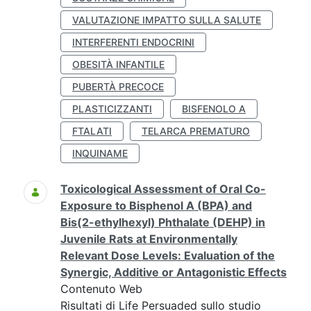
VALUTAZIONE IMPATTO SULLA SALUTE
INTERFERENTI ENDOCRINI
OBESITÀ INFANTILE
PUBERTÀ PRECOCE
PLASTICIZZANTI
BISFENOLO A
FTALATI
TELARCA PREMATURO
INQUINAME
Toxicological Assessment of Oral Co-
Exposure to Bisphenol A (BPA) and
Bis(2-ethylhexyl) Phthalate (DEHP) in
Juvenile Rats at Environmentally
Relevant Dose Levels: Evaluation of the
Synergic, Additive or Antagonistic Effects
Contenuto Web
Risultati di Life Persuaded sullo studio