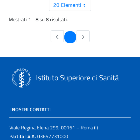
20 Elementi
Mostrati 1 - 8 su 8 risultati.
Pagina
1
Istituto Superiore di Sanità
I NOSTRI CONTATTI
Viale Regina Elena 299, 00161 – Roma (I)
Partita I.V.A.
03657731000