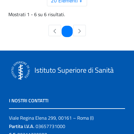
20 Elementi
Mostrati 1 - 6 su 6 risultati.
Pagina
1
Istituto Superiore di Sanità
I NOSTRI CONTATTI
Viale Regina Elena 299, 00161 – Roma (I)
Partita I.V.A.
03657731000