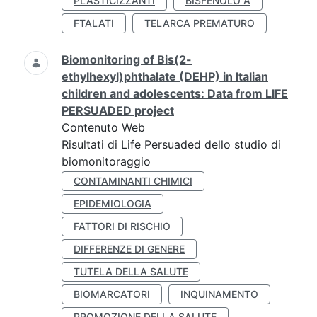
PLASTICIZZANTI
BISFENOLO A
FTALATI
TELARCA PREMATURO
Biomonitoring of Bis(2-
ethylhexyl)phthalate (DEHP) in Italian
children and adolescents: Data from LIFE
PERSUADED project
Contenuto Web
Risultati di Life Persuaded dello studio di
biomonitoraggio
CONTAMINANTI CHIMICI
EPIDEMIOLOGIA
FATTORI DI RISCHIO
DIFFERENZE DI GENERE
TUTELA DELLA SALUTE
BIOMARCATORI
INQUINAMENTO
PROMOZIONE DELLA SALUTE