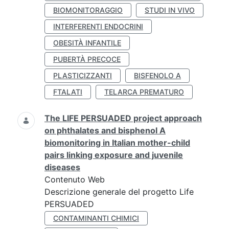
BIOMONITORAGGIO
STUDI IN VIVO
INTERFERENTI ENDOCRINI
OBESITÀ INFANTILE
PUBERTÀ PRECOCE
PLASTICIZZANTI
BISFENOLO A
FTALATI
TELARCA PREMATURO
The LIFE PERSUADED project approach
on phthalates and bisphenol A
biomonitoring in Italian mother-child
pairs linking exposure and juvenile
diseases
Contenuto Web
Descrizione generale del progetto Life
PERSUADED
CONTAMINANTI CHIMICI