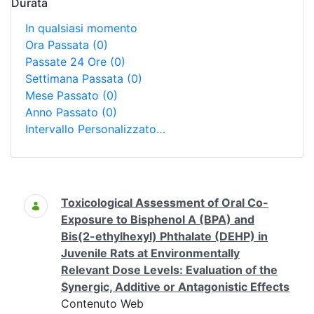
Durata
In qualsiasi momento
Ora Passata
(0)
Passate 24 Ore
(0)
Settimana Passata
(0)
Mese Passato
(0)
Anno Passato
(0)
Intervallo Personalizzato…
Ricerca
Toxicological Assessment of Oral Co-
Exposure to Bisphenol A (BPA) and
Bis(2-ethylhexyl) Phthalate (DEHP) in
Juvenile Rats at Environmentally
Relevant Dose Levels: Evaluation of the
Synergic, Additive or Antagonistic Effects
Contenuto Web