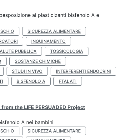
coesposizione ai plasticizanti bisfenolo A e
ISCHIO
SICUREZZA ALIMENTARE
RCATORI
INQUINAMENTO
ALUTE PUBBLICA
TOSSICOLOGIA
O
SOSTANZE CHIMICHE
STUDI IN VIVO
INTERFERENTI ENDOCRINI
TI
BISFENOLO A
FTALATI
ta from the LIFE PERSUADED Project
bisfenolo A nei bambini
ISCHIO
SICUREZZA ALIMENTARE