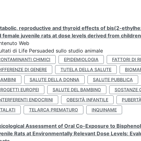
abolic, reproductive and thyroid effects of bis(2-ethylhe
 female juvenile rats at dose levels derived from childre
ntenuto Web
ultati di Life Persuaded sullo studio animale
CONTAMINANTI CHIMICI
EPIDEMIOLOGIA
FATTORI DI R
IFFERENZE DI GENERE
TUTELA DELLA SALUTE
BIOMA
BAMBINI
SALUTE DELLA DONNA
SALUTE PUBBLICA
PROGETTI EUROPEI
SALUTE DEL BAMBINO
SOSTANZE 
NTERFERENTI ENDOCRINI
OBESITÀ INFANTILE
PUBERT
FTALATI
TELARCA PREMATURO
INQUINAME
icological Assessment of Oral Co-Exposure to Bisphenol 
enile Rats at Environmentally Relevant Dose Levels: Evalu