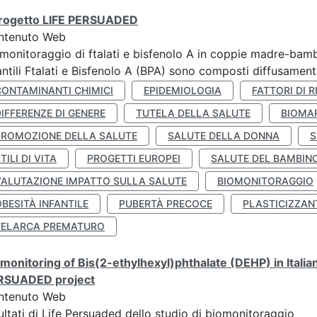
 progetto LIFE PERSUADED
ntenuto Web
monitoraggio di ftalati e bisfenolo A in coppie madre-bamb
antili Ftalati e Bisfenolo A (BPA) sono composti diffusamente 
CONTAMINANTI CHIMICI
EPIDEMIOLOGIA
FATTORI DI R
IFFERENZE DI GENERE
TUTELA DELLA SALUTE
BIOMA
PROMOZIONE DELLA SALUTE
SALUTE DELLA DONNA
S
TILI DI VITA
PROGETTI EUROPEI
SALUTE DEL BAMBIN
VALUTAZIONE IMPATTO SULLA SALUTE
BIOMONITORAGGIO
BESITÀ INFANTILE
PUBERTÀ PRECOCE
PLASTICIZZAN
TELARCA PREMATURO
monitoring of Bis(2-ethylhexyl)phthalate (DEHP) in Italia
RSUADED project
ntenuto Web
ultati di Life Persuaded dello studio di biomonitoraggio