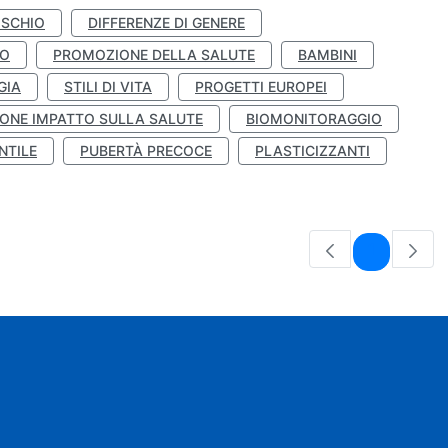
ISCHIO
DIFFERENZE DI GENERE
TO
PROMOZIONE DELLA SALUTE
BAMBINI
GIA
STILI DI VITA
PROGETTI EUROPEI
ONE IMPATTO SULLA SALUTE
BIOMONITORAGGIO
NTILE
PUBERTÀ PRECOCE
PLASTICIZZANTI
Pagina
1