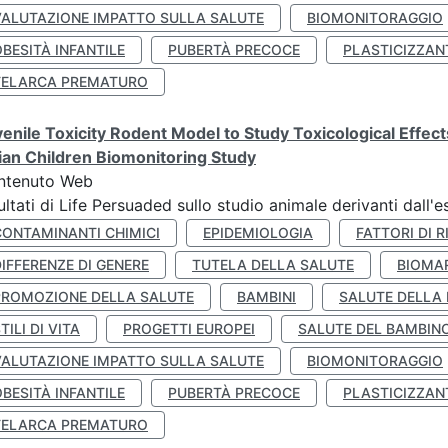
VALUTAZIONE IMPATTO SULLA SALUTE
BIOMONITORAGGIO
BESITÀ INFANTILE
PUBERTÀ PRECOCE
PLASTICIZZAN
TELARCA PREMATURO
enile Toxicity Rodent Model to Study Toxicological Effec
lian Children Biomonitoring Study
ntenuto Web
ultati di Life Persuaded sullo studio animale derivanti dall'
CONTAMINANTI CHIMICI
EPIDEMIOLOGIA
FATTORI DI R
IFFERENZE DI GENERE
TUTELA DELLA SALUTE
BIOMA
PROMOZIONE DELLA SALUTE
BAMBINI
SALUTE DELLA
TILI DI VITA
PROGETTI EUROPEI
SALUTE DEL BAMBIN
VALUTAZIONE IMPATTO SULLA SALUTE
BIOMONITORAGGIO
BESITÀ INFANTILE
PUBERTÀ PRECOCE
PLASTICIZZAN
TELARCA PREMATURO