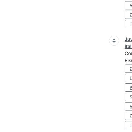
O
Juv
Ita
Co
Ris
D
S
O