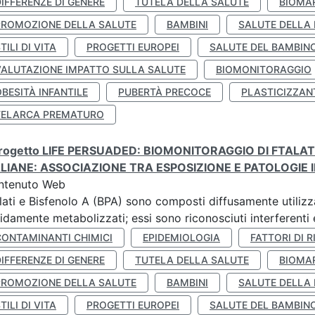
IFFERENZE DI GENERE
TUTELA DELLA SALUTE
BIOMA
PROMOZIONE DELLA SALUTE
BAMBINI
SALUTE DELLA
TILI DI VITA
PROGETTI EUROPEI
SALUTE DEL BAMBIN
VALUTAZIONE IMPATTO SULLA SALUTE
BIOMONITORAGGIO
BESITÀ INFANTILE
PUBERTÀ PRECOCE
PLASTICIZZAN
TELARCA PREMATURO
 progetto LIFE PERSUADED: BIOMONITORAGGIO DI FTALA
ALIANE: ASSOCIAZIONE TRA ESPOSIZIONE E PATOLOGIE I
ntenuto Web
lati e Bisfenolo A (BPA) sono composti diffusamente utilizza
idamente metabolizzati; essi sono riconosciuti interferenti e
CONTAMINANTI CHIMICI
EPIDEMIOLOGIA
FATTORI DI R
IFFERENZE DI GENERE
TUTELA DELLA SALUTE
BIOMA
PROMOZIONE DELLA SALUTE
BAMBINI
SALUTE DELLA
TILI DI VITA
PROGETTI EUROPEI
SALUTE DEL BAMBIN