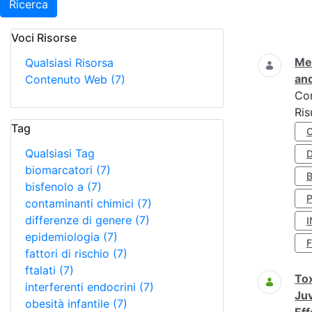
Ricerca
Voci Risorse
Ricerca
Met
Qualsiasi Risorsa
and
Contenuto Web
(7)
Co
Ris
Tag
Qualsiasi Tag
D
biomarcatori
(7)
bisfenolo a
(7)
contaminanti chimici
(7)
differenze di genere
(7)
I
epidemiologia
(7)
fattori di rischio
(7)
ftalati
(7)
Tox
interferenti endocrini
(7)
Juv
obesità infantile
(7)