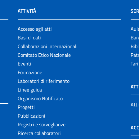
ATTIVITÀ
SER
Accesso agli atti
Aul
Basi di dati
Ban
Collaborazioni internazionali
Bibl
Comitato Etico Nazionale
Patr
Eventi
Tari
Formazione
Laboratori di riferimento
ATT
Linee guida
Organismo Notificato
Atti
Progetti
Pubblicazioni
Registri e sorveglianze
ACC
Ricerca collaboratori