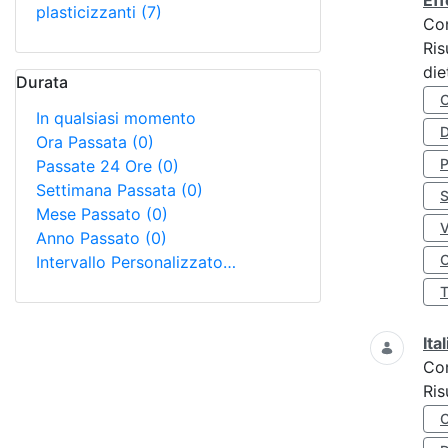
Eff
plasticizzanti
(7)
Co
Ris
die
Durata
In qualsiasi momento
D
Ora Passata
(0)
Passate 24 Ore
(0)
Settimana Passata
(0)
S
Mese Passato
(0)
Anno Passato
(0)
O
Intervallo Personalizzato…
Ita
Co
Ris