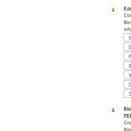
Il
Co
Bio
inf
D
S
O
Bio
PE
Co
Ris