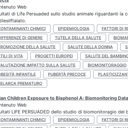
ects
ntenuto Web
ultati di Life Persuaded sullo studio animale riguardanti la 
tilesilftalato.
CONTAMINANTI CHIMICI
EPIDEMIOLOGIA
FATTORI DI R
IFFERENZE DI GENERE
TUTELA DELLA SALUTE
BIOMA
PROMOZIONE DELLA SALUTE
SALUTE DELLA DONNA
S
TILI DI VITA
PROGETTI EUROPEI
SALUTE DEL BAMBIN
VALUTAZIONE IMPATTO SULLA SALUTE
BIOMONITORAGGIO
BESITÀ INFANTILE
PUBERTÀ PRECOCE
PLASTICIZZAN
TELARCA PREMATURO
lian Children Exposure to Bisphenol A: Biomonitoring Da
ntenuto Web
ultati LIFE PERSUADED dello studio di biomonitoragio del 
CONTAMINANTI CHIMICI
EPIDEMIOLOGIA
FATTORI DI R