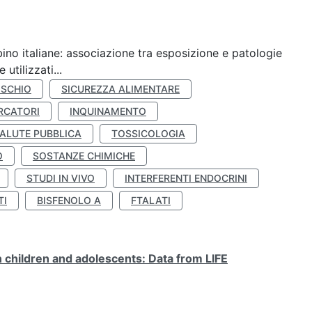
ino italiane: associazione tra esposizione e patologie
utilizzati...
ISCHIO
SICUREZZA ALIMENTARE
RCATORI
INQUINAMENTO
ALUTE PUBBLICA
TOSSICOLOGIA
O
SOSTANZE CHIMICHE
STUDI IN VIVO
INTERFERENTI ENDOCRINI
TI
BISFENOLO A
FTALATI
n children and adolescents: Data from LIFE