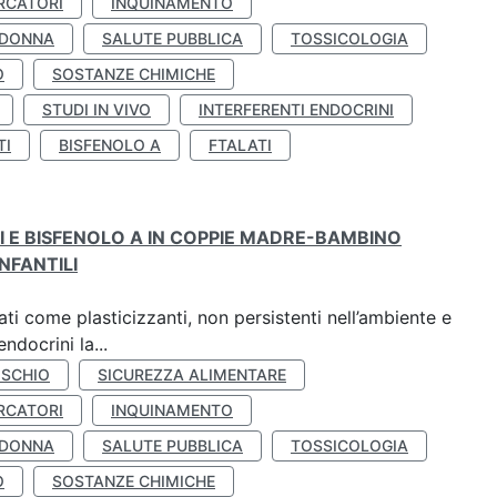
RCATORI
INQUINAMENTO
 DONNA
SALUTE PUBBLICA
TOSSICOLOGIA
O
SOSTANZE CHIMICHE
STUDI IN VIVO
INTERFERENTI ENDOCRINI
TI
BISFENOLO A
FTALATI
TI E BISFENOLO A IN COPPIE MADRE-BAMBINO
NFANTILI
ti come plasticizzanti, non persistenti nell’ambiente e
ndocrini la...
ISCHIO
SICUREZZA ALIMENTARE
RCATORI
INQUINAMENTO
 DONNA
SALUTE PUBBLICA
TOSSICOLOGIA
O
SOSTANZE CHIMICHE