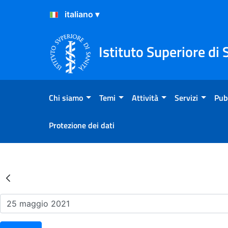
Salta al Contenuto
Salta al Footer
Istituto Superiore di 
Chi siamo
Temi
Attività
Servizi
Pub
Protezione dei dati
Risultati della Ricerca - Ev