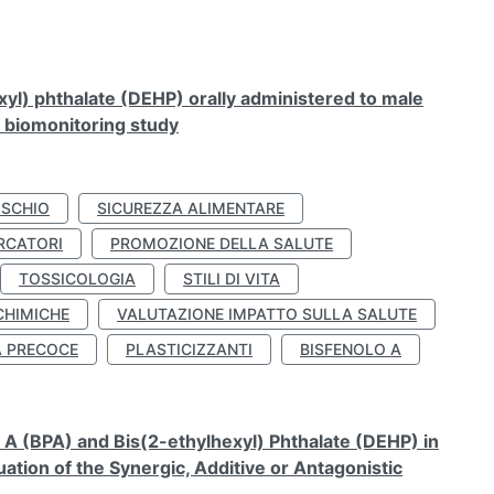
xyl) phthalate (DEHP) orally administered to male
n biomonitoring study
ISCHIO
SICUREZZA ALIMENTARE
RCATORI
PROMOZIONE DELLA SALUTE
TOSSICOLOGIA
STILI DI VITA
CHIMICHE
VALUTAZIONE IMPATTO SULLA SALUTE
À PRECOCE
PLASTICIZZANTI
BISFENOLO A
A (BPA) and Bis(2-ethylhexyl) Phthalate (DEHP) in
ation of the Synergic, Additive or Antagonistic