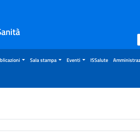
Sanità
blicazioni
Sala stampa
Eventi
ISSalute
Amministraz
enti