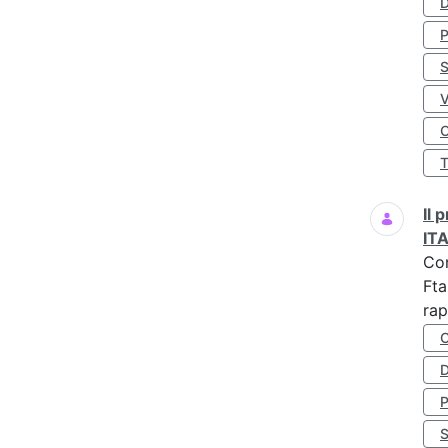
D
S
O
Il
IT
Co
Fta
rap
D
S