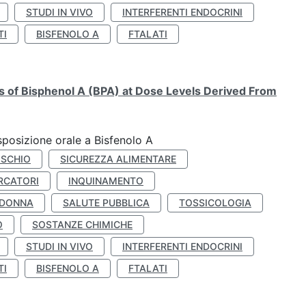
STUDI IN VIVO
INTERFERENTI ENDOCRINI
TI
BISFENOLO A
FTALATI
ts of Bisphenol A (BPA) at Dose Levels Derived From
esposizione orale a Bisfenolo A
ISCHIO
SICUREZZA ALIMENTARE
RCATORI
INQUINAMENTO
 DONNA
SALUTE PUBBLICA
TOSSICOLOGIA
O
SOSTANZE CHIMICHE
STUDI IN VIVO
INTERFERENTI ENDOCRINI
TI
BISFENOLO A
FTALATI