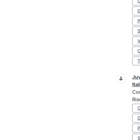
D
S
O
Juv
Ita
Co
Ris
D
S