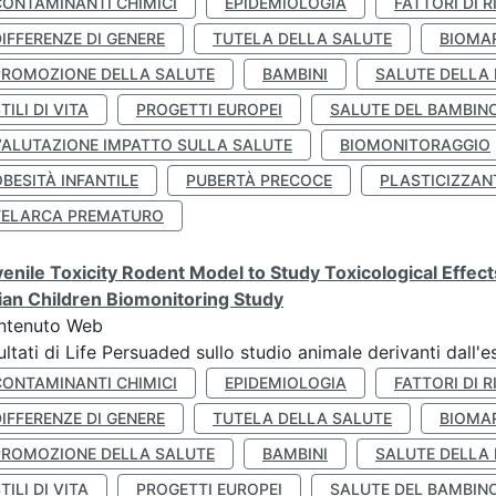
CONTAMINANTI CHIMICI
EPIDEMIOLOGIA
FATTORI DI R
IFFERENZE DI GENERE
TUTELA DELLA SALUTE
BIOMA
PROMOZIONE DELLA SALUTE
BAMBINI
SALUTE DELLA
TILI DI VITA
PROGETTI EUROPEI
SALUTE DEL BAMBIN
VALUTAZIONE IMPATTO SULLA SALUTE
BIOMONITORAGGIO
BESITÀ INFANTILE
PUBERTÀ PRECOCE
PLASTICIZZAN
TELARCA PREMATURO
enile Toxicity Rodent Model to Study Toxicological Effec
lian Children Biomonitoring Study
ntenuto Web
ultati di Life Persuaded sullo studio animale derivanti dall'
CONTAMINANTI CHIMICI
EPIDEMIOLOGIA
FATTORI DI R
IFFERENZE DI GENERE
TUTELA DELLA SALUTE
BIOMA
PROMOZIONE DELLA SALUTE
BAMBINI
SALUTE DELLA
TILI DI VITA
PROGETTI EUROPEI
SALUTE DEL BAMBIN