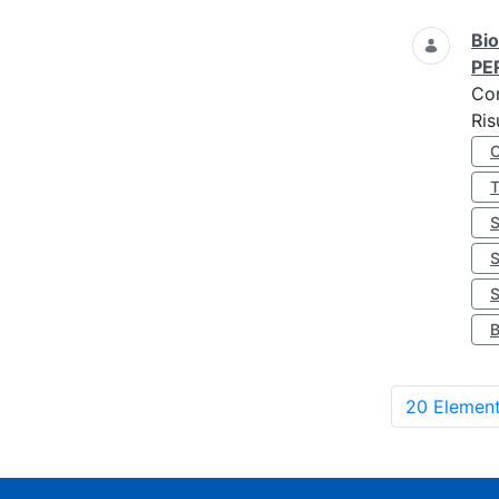
Bio
PE
Co
Ris
S
20 Element