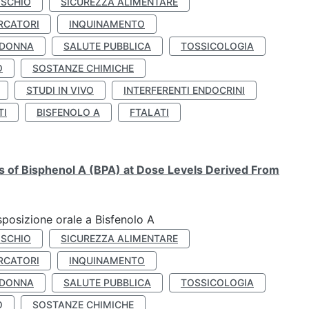
ISCHIO
SICUREZZA ALIMENTARE
RCATORI
INQUINAMENTO
 DONNA
SALUTE PUBBLICA
TOSSICOLOGIA
O
SOSTANZE CHIMICHE
STUDI IN VIVO
INTERFERENTI ENDOCRINI
TI
BISFENOLO A
FTALATI
ts of Bisphenol A (BPA) at Dose Levels Derived From
esposizione orale a Bisfenolo A
ISCHIO
SICUREZZA ALIMENTARE
RCATORI
INQUINAMENTO
 DONNA
SALUTE PUBBLICA
TOSSICOLOGIA
O
SOSTANZE CHIMICHE