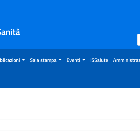
Sanità
blicazioni
Sala stampa
Eventi
ISSalute
Amministraz
enti