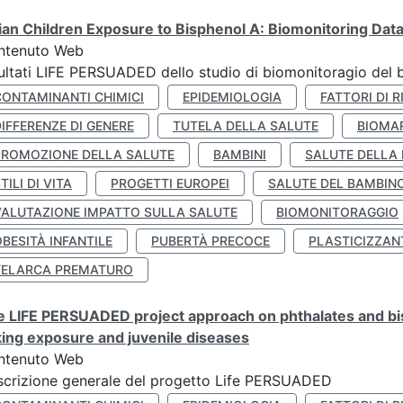
lian Children Exposure to Bisphenol A: Biomonitoring Da
ntenuto Web
ultati LIFE PERSUADED dello studio di biomonitoragio del 
CONTAMINANTI CHIMICI
EPIDEMIOLOGIA
FATTORI DI R
IFFERENZE DI GENERE
TUTELA DELLA SALUTE
BIOMA
PROMOZIONE DELLA SALUTE
BAMBINI
SALUTE DELLA
TILI DI VITA
PROGETTI EUROPEI
SALUTE DEL BAMBIN
VALUTAZIONE IMPATTO SULLA SALUTE
BIOMONITORAGGIO
BESITÀ INFANTILE
PUBERTÀ PRECOCE
PLASTICIZZAN
TELARCA PREMATURO
 LIFE PERSUADED project approach on phthalates and bisp
king exposure and juvenile diseases
ntenuto Web
crizione generale del progetto Life PERSUADED