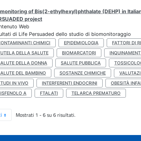
monitoring of Bis(2-ethylhexyl)phthalate (DEHP) in Italia
RSUADED project
ntenuto Web
ultati di Life Persuaded dello studio di biomonitoraggio
CONTAMINANTI CHIMICI
EPIDEMIOLOGIA
FATTORI DI R
TUTELA DELLA SALUTE
BIOMARCATORI
INQUINAMEN
SALUTE DELLA DONNA
SALUTE PUBBLICA
TOSSICOLO
SALUTE DEL BAMBINO
SOSTANZE CHIMICHE
VALUTAZI
TUDI IN VIVO
INTERFERENTI ENDOCRINI
OBESITÀ INFA
BISFENOLO A
FTALATI
TELARCA PREMATURO
Mostrati 1 - 6 su 6 risultati.
i