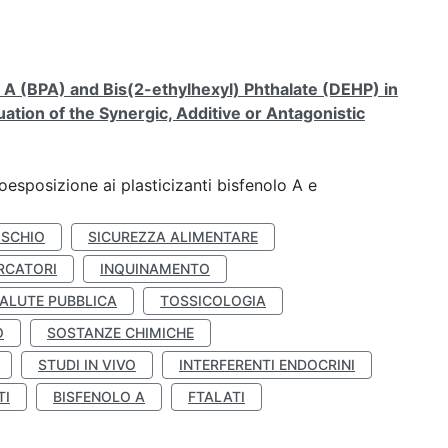
A (BPA) and Bis(2-ethylhexyl) Phthalate (DEHP) in
ation of the Synergic, Additive or Antagonistic
coesposizione ai plasticizanti bisfenolo A e
ISCHIO
SICUREZZA ALIMENTARE
RCATORI
INQUINAMENTO
ALUTE PUBBLICA
TOSSICOLOGIA
O
SOSTANZE CHIMICHE
STUDI IN VIVO
INTERFERENTI ENDOCRINI
TI
BISFENOLO A
FTALATI