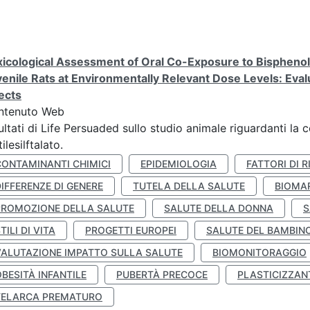
icological Assessment of Oral Co-Exposure to Bisphenol 
enile Rats at Environmentally Relevant Dose Levels: Evalu
ects
ntenuto Web
ultati di Life Persuaded sullo studio animale riguardanti la 
tilesilftalato.
CONTAMINANTI CHIMICI
EPIDEMIOLOGIA
FATTORI DI R
IFFERENZE DI GENERE
TUTELA DELLA SALUTE
BIOMA
PROMOZIONE DELLA SALUTE
SALUTE DELLA DONNA
S
TILI DI VITA
PROGETTI EUROPEI
SALUTE DEL BAMBIN
VALUTAZIONE IMPATTO SULLA SALUTE
BIOMONITORAGGIO
BESITÀ INFANTILE
PUBERTÀ PRECOCE
PLASTICIZZAN
TELARCA PREMATURO