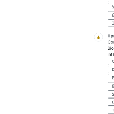
O
Il
Co
Bio
inf
D
S
O