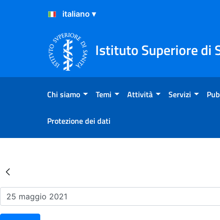
Salta al Contenuto
Salta al Footer
Istituto Superiore di 
Chi siamo
Temi
Attività
Servizi
Pub
Protezione dei dati
Risultati della Ricerca - Ev