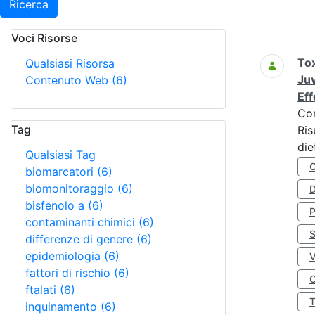
Ricerca
Voci Risorse
Ricerca
Tox
Qualsiasi Risorsa
Juv
Contenuto Web
(6)
Eff
Co
Tag
Ris
die
Qualsiasi Tag
biomarcatori
(6)
biomonitoraggio
(6)
D
bisfenolo a
(6)
contaminanti chimici
(6)
S
differenze di genere
(6)
epidemiologia
(6)
fattori di rischio
(6)
O
ftalati
(6)
inquinamento
(6)