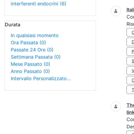
interferenti endocrini
(6)
Ita
Co
Ris
Durata
In qualsiasi momento
D
Ora Passata
(0)
Passate 24 Ore
(0)
Settimana Passata
(0)
S
Mese Passato
(0)
Anno Passato
(0)
Intervallo Personalizzato…
O
The
lin
Co
Des