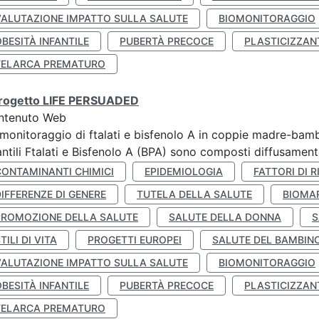
VALUTAZIONE IMPATTO SULLA SALUTE
BIOMONITORAGGIO
BESITÀ INFANTILE
PUBERTÀ PRECOCE
PLASTICIZZAN
TELARCA PREMATURO
 progetto LIFE PERSUADED
ntenuto Web
monitoraggio di ftalati e bisfenolo A in coppie madre-bamb
antili Ftalati e Bisfenolo A (BPA) sono composti diffusamente 
CONTAMINANTI CHIMICI
EPIDEMIOLOGIA
FATTORI DI R
IFFERENZE DI GENERE
TUTELA DELLA SALUTE
BIOMA
PROMOZIONE DELLA SALUTE
SALUTE DELLA DONNA
S
TILI DI VITA
PROGETTI EUROPEI
SALUTE DEL BAMBIN
VALUTAZIONE IMPATTO SULLA SALUTE
BIOMONITORAGGIO
BESITÀ INFANTILE
PUBERTÀ PRECOCE
PLASTICIZZAN
TELARCA PREMATURO