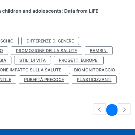
n children and adolescents: Data from LIFE
ISCHIO
DIFFERENZE DI GENERE
TO
PROMOZIONE DELLA SALUTE
BAMBINI
GIA
STILI DI VITA
PROGETTI EUROPEI
ONE IMPATTO SULLA SALUTE
BIOMONITORAGGIO
NTILE
PUBERTÀ PRECOCE
PLASTICIZZANTI
Pagina
1