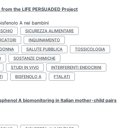
ta from the LIFE PERSUADED Project
bisfenolo A nei bambini
ISCHIO
SICUREZZA ALIMENTARE
RCATORI
INQUINAMENTO
 DONNA
SALUTE PUBBLICA
TOSSICOLOGIA
O
SOSTANZE CHIMICHE
STUDI IN VIVO
INTERFERENTI ENDOCRINI
TI
BISFENOLO A
FTALATI
henol A biomonitoring in Italian mother-child pairs