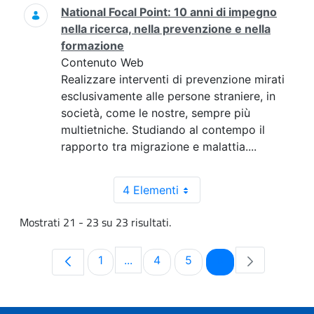
National Focal Point: 10 anni di impegno
nella ricerca, nella prevenzione e nella
formazione
Contenuto Web
Realizzare interventi di prevenzione mirati
esclusivamente alle persone straniere, in
società, come le nostre, sempre più
multietniche. Studiando al contempo il
rapporto tra migrazione e malattia....
4 Elementi
Mostrati 21 - 23 su 23 risultati.
Pagina
Pagina
Pagina
Pagina
1
...
4
5
6
Pagine intermedie Use TAB to navi