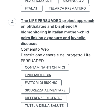
PLASTICIZZANTI
BISFENOLO A
FTALATI
TELARCA PREMATURO
The LIFE PERSUADED project approach
on phthalates and bisphenol A
biomonitoring in Italian mother-child
pairs linking exposure and juvenile
diseases
Contenuto Web
Descrizione generale del progetto Life
PERSUADED
CONTAMINANTI CHIMICI
EPIDEMIOLOGIA
FATTORI DI RISCHIO
SICUREZZA ALIMENTARE
DIFFERENZE DI GENERE
TUTELA DELLA SALUTE