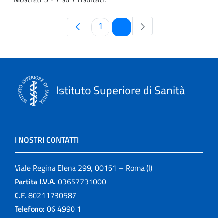
Pagina
Pagina
1
2
Istituto Superiore di Sanità
I NOSTRI CONTATTI
Viale Regina Elena 299, 00161 – Roma (I)
Partita I.V.A.
03657731000
C.F.
80211730587
Telefono:
06 4990 1