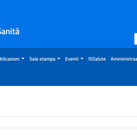
Sanità
blicazioni
Sala stampa
Eventi
ISSalute
Amministraz
enti