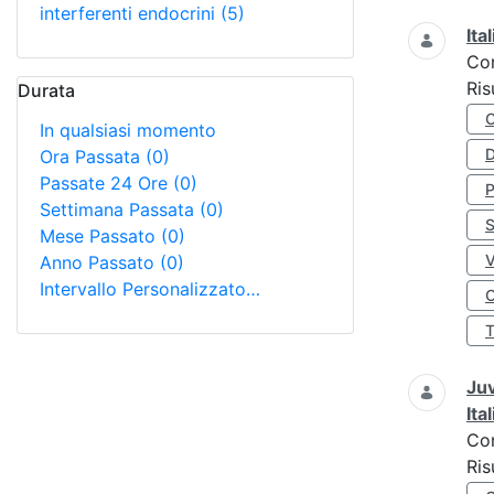
interferenti endocrini
(5)
Ita
Co
Ris
Durata
In qualsiasi momento
D
Ora Passata
(0)
Passate 24 Ore
(0)
Settimana Passata
(0)
S
Mese Passato
(0)
Anno Passato
(0)
Intervallo Personalizzato…
O
Juv
Ita
Co
Ris