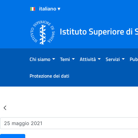
Salta al Contenuto
Salta al Footer
Istituto Superiore di 
Chi siamo
Temi
Attività
Servizi
Pub
Protezione dei dati
Risultati della Ricerca - Ev