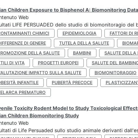
lian Children Exposure to Bisphenol A: Biomonitoring Da
ntenuto Web
ultati LIFE PERSUADED dello studio di biomonitoragio del 
CONTAMINANTI CHIMICI
EPIDEMIOLOGIA
FATTORI DI R
IFFERENZE DI GENERE
TUTELA DELLA SALUTE
BIOMA
PROMOZIONE DELLA SALUTE
BAMBINI
SALUTE DELLA
TILI DI VITA
PROGETTI EUROPEI
SALUTE DEL BAMBIN
VALUTAZIONE IMPATTO SULLA SALUTE
BIOMONITORAGGIO
BESITÀ INFANTILE
PUBERTÀ PRECOCE
PLASTICIZZAN
TELARCA PREMATURO
enile Toxicity Rodent Model to Study Toxicological Effec
lian Children Biomonitoring Study
ntenuto Web
ultati di Life Persuaded sullo studio animale derivanti dall'