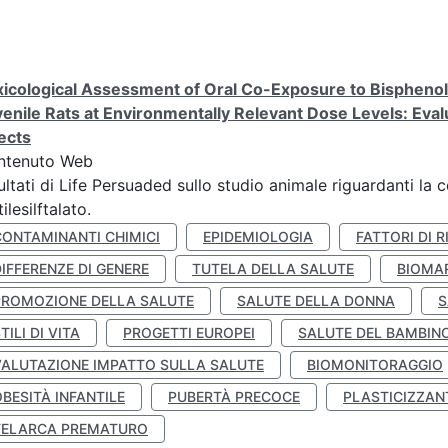
icological Assessment of Oral Co-Exposure to Bisphenol 
enile Rats at Environmentally Relevant Dose Levels: Evalu
ects
ntenuto Web
ultati di Life Persuaded sullo studio animale riguardanti la 
tilesilftalato.
CONTAMINANTI CHIMICI
EPIDEMIOLOGIA
FATTORI DI R
IFFERENZE DI GENERE
TUTELA DELLA SALUTE
BIOMA
PROMOZIONE DELLA SALUTE
SALUTE DELLA DONNA
S
TILI DI VITA
PROGETTI EUROPEI
SALUTE DEL BAMBIN
VALUTAZIONE IMPATTO SULLA SALUTE
BIOMONITORAGGIO
BESITÀ INFANTILE
PUBERTÀ PRECOCE
PLASTICIZZAN
TELARCA PREMATURO