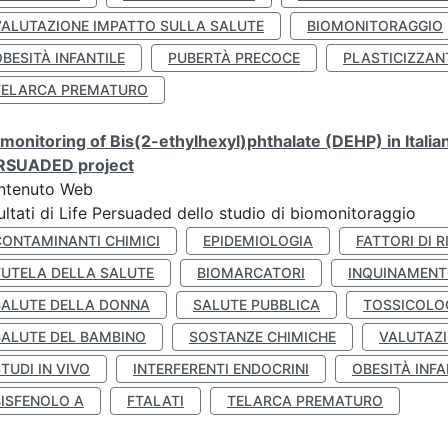
VALUTAZIONE IMPATTO SULLA SALUTE
BIOMONITORAGGIO
BESITÀ INFANTILE
PUBERTÀ PRECOCE
PLASTICIZZAN
TELARCA PREMATURO
monitoring of Bis(2-ethylhexyl)phthalate (DEHP) in Italia
RSUADED project
ntenuto Web
ultati di Life Persuaded dello studio di biomonitoraggio
CONTAMINANTI CHIMICI
EPIDEMIOLOGIA
FATTORI DI R
TUTELA DELLA SALUTE
BIOMARCATORI
INQUINAMEN
SALUTE DELLA DONNA
SALUTE PUBBLICA
TOSSICOLO
SALUTE DEL BAMBINO
SOSTANZE CHIMICHE
VALUTAZI
TUDI IN VIVO
INTERFERENTI ENDOCRINI
OBESITÀ INFA
BISFENOLO A
FTALATI
TELARCA PREMATURO