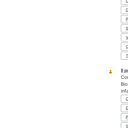
D
S
O
Il
Co
Bio
inf
D
S