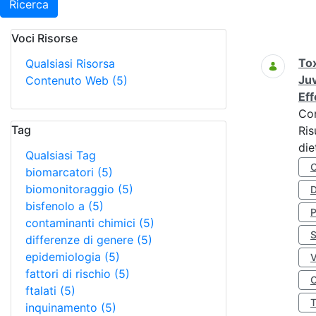
Ricerca
Voci Risorse
Ricerca
Tox
Qualsiasi Risorsa
Juv
Contenuto Web
(5)
Eff
Co
Tag
Ris
die
Qualsiasi Tag
biomarcatori
(5)
biomonitoraggio
(5)
D
bisfenolo a
(5)
contaminanti chimici
(5)
S
differenze di genere
(5)
epidemiologia
(5)
fattori di rischio
(5)
O
ftalati
(5)
inquinamento
(5)