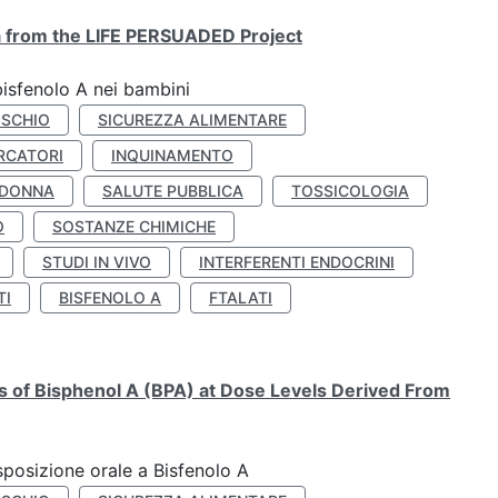
ta from the LIFE PERSUADED Project
bisfenolo A nei bambini
ISCHIO
SICUREZZA ALIMENTARE
RCATORI
INQUINAMENTO
 DONNA
SALUTE PUBBLICA
TOSSICOLOGIA
O
SOSTANZE CHIMICHE
STUDI IN VIVO
INTERFERENTI ENDOCRINI
TI
BISFENOLO A
FTALATI
ts of Bisphenol A (BPA) at Dose Levels Derived From
esposizione orale a Bisfenolo A