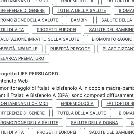
CONTAMINANTI CHIMICI
EPIDEMIOLOGIA
FATTORI DI R
IFFERENZE DI GENERE
TUTELA DELLA SALUTE
BIOMA
PROMOZIONE DELLA SALUTE
BAMBINI
SALUTE DELLA
TILI DI VITA
PROGETTI EUROPEI
SALUTE DEL BAMBIN
VALUTAZIONE IMPATTO SULLA SALUTE
BIOMONITORAGGIO
BESITÀ INFANTILE
PUBERTÀ PRECOCE
PLASTICIZZAN
TELARCA PREMATURO
 progetto LIFE PERSUADED
ntenuto Web
monitoraggio di ftalati e bisfenolo A in coppie madre-bamb
antili Ftalati e Bisfenolo A (BPA) sono composti diffusamente 
CONTAMINANTI CHIMICI
EPIDEMIOLOGIA
FATTORI DI R
IFFERENZE DI GENERE
TUTELA DELLA SALUTE
BIOMA
PROMOZIONE DELLA SALUTE
SALUTE DELLA DONNA
S
TILI DI VITA
PROGETTI EUROPEI
SALUTE DEL BAMBIN