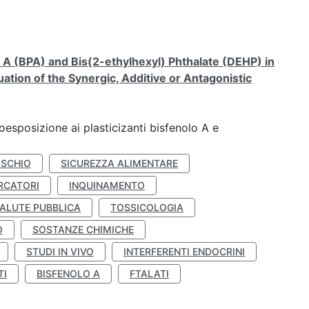
A (BPA) and Bis(2-ethylhexyl) Phthalate (DEHP) in
ation of the Synergic, Additive or Antagonistic
coesposizione ai plasticizanti bisfenolo A e
ISCHIO
SICUREZZA ALIMENTARE
RCATORI
INQUINAMENTO
ALUTE PUBBLICA
TOSSICOLOGIA
O
SOSTANZE CHIMICHE
STUDI IN VIVO
INTERFERENTI ENDOCRINI
TI
BISFENOLO A
FTALATI