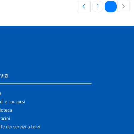
Pagina
Pagina
1
2
VIZI
e
di e concorsi
ioteca
ocini
ffe dei servizi a terzi