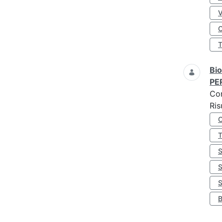
O
Bio
PE
Co
Ris
S