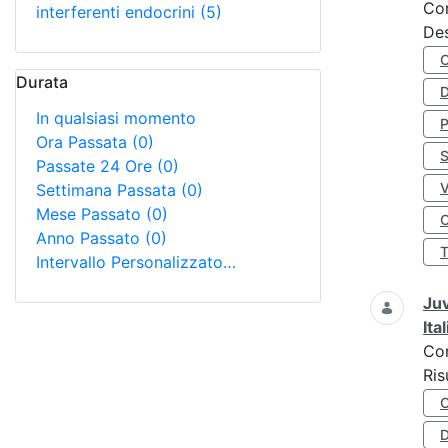
Co
interferenti endocrini
(5)
Des
Durata
D
In qualsiasi momento
Ora Passata
(0)
S
Passate 24 Ore
(0)
Settimana Passata
(0)
Mese Passato
(0)
O
Anno Passato
(0)
Intervallo Personalizzato…
Juv
Ita
Co
Ris
D