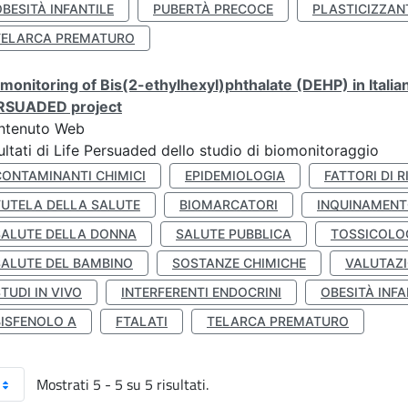
BESITÀ INFANTILE
PUBERTÀ PRECOCE
PLASTICIZZAN
TELARCA PREMATURO
monitoring of Bis(2-ethylhexyl)phthalate (DEHP) in Italia
RSUADED project
ntenuto Web
ultati di Life Persuaded dello studio di biomonitoraggio
CONTAMINANTI CHIMICI
EPIDEMIOLOGIA
FATTORI DI R
TUTELA DELLA SALUTE
BIOMARCATORI
INQUINAMEN
SALUTE DELLA DONNA
SALUTE PUBBLICA
TOSSICOLO
SALUTE DEL BAMBINO
SOSTANZE CHIMICHE
VALUTAZI
TUDI IN VIVO
INTERFERENTI ENDOCRINI
OBESITÀ INFA
BISFENOLO A
FTALATI
TELARCA PREMATURO
Mostrati 5 - 5 su 5 risultati.