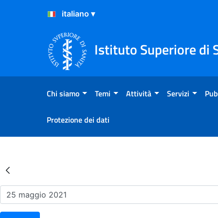
Salta al Contenuto
Salta al Footer
Istituto Superiore di 
Chi siamo
Temi
Attività
Servizi
Pub
Protezione dei dati
Risultati della Ricerca - Ev