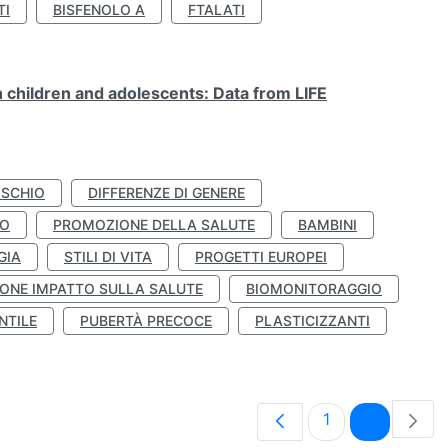
TI
BISFENOLO A
FTALATI
n children and adolescents: Data from LIFE
ISCHIO
DIFFERENZE DI GENERE
TO
PROMOZIONE DELLA SALUTE
BAMBINI
GIA
STILI DI VITA
PROGETTI EUROPEI
ONE IMPATTO SULLA SALUTE
BIOMONITORAGGIO
NTILE
PUBERTÀ PRECOCE
PLASTICIZZANTI
Pagina
Pagina
1
2