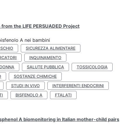
ta from the LIFE PERSUADED Project
bisfenolo A nei bambini
ISCHIO
SICUREZZA ALIMENTARE
RCATORI
INQUINAMENTO
 DONNA
SALUTE PUBBLICA
TOSSICOLOGIA
O
SOSTANZE CHIMICHE
STUDI IN VIVO
INTERFERENTI ENDOCRINI
TI
BISFENOLO A
FTALATI
henol A biomonitoring in Italian mother-child pairs