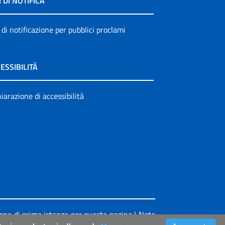
I DI NOTIFICA
 di notificazione per pubblici proclami
ESSIBILITÀ
iarazione di accessibilità
ione di prima istanza per questa pagina
|
Note