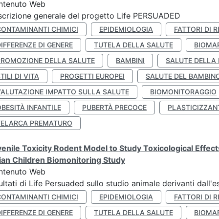
ntenuto Web
crizione generale del progetto Life PERSUADED
CONTAMINANTI CHIMICI
EPIDEMIOLOGIA
FATTORI DI R
IFFERENZE DI GENERE
TUTELA DELLA SALUTE
BIOMA
PROMOZIONE DELLA SALUTE
BAMBINI
SALUTE DELLA
TILI DI VITA
PROGETTI EUROPEI
SALUTE DEL BAMBIN
VALUTAZIONE IMPATTO SULLA SALUTE
BIOMONITORAGGIO
BESITÀ INFANTILE
PUBERTÀ PRECOCE
PLASTICIZZAN
TELARCA PREMATURO
enile Toxicity Rodent Model to Study Toxicological Effec
lian Children Biomonitoring Study
ntenuto Web
ultati di Life Persuaded sullo studio animale derivanti dall'
CONTAMINANTI CHIMICI
EPIDEMIOLOGIA
FATTORI DI R
IFFERENZE DI GENERE
TUTELA DELLA SALUTE
BIOMA