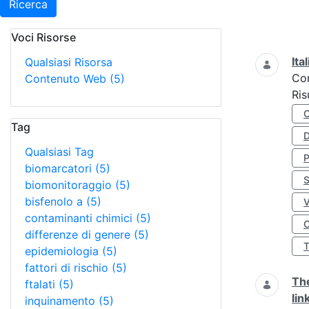
Ricerca
Voci Risorse
Ricerca
Ita
Qualsiasi Risorsa
Co
Contenuto Web
(5)
Ris
Tag
D
Qualsiasi Tag
biomarcatori
(5)
S
biomonitoraggio
(5)
bisfenolo a
(5)
contaminanti chimici
(5)
O
differenze di genere
(5)
epidemiologia
(5)
fattori di rischio
(5)
The
ftalati
(5)
lin
inquinamento
(5)