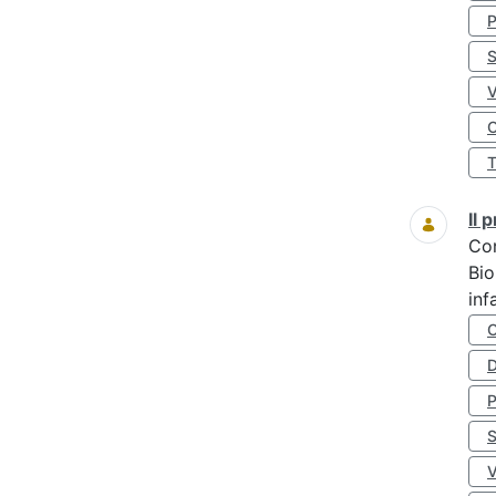
S
O
Il
Co
Bio
inf
D
S