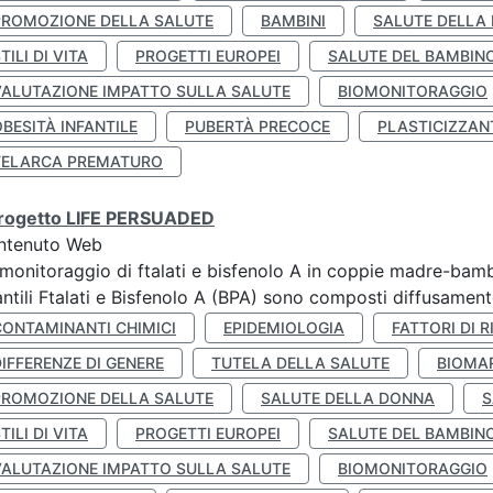
PROMOZIONE DELLA SALUTE
BAMBINI
SALUTE DELLA
TILI DI VITA
PROGETTI EUROPEI
SALUTE DEL BAMBIN
VALUTAZIONE IMPATTO SULLA SALUTE
BIOMONITORAGGIO
BESITÀ INFANTILE
PUBERTÀ PRECOCE
PLASTICIZZAN
TELARCA PREMATURO
 progetto LIFE PERSUADED
ntenuto Web
monitoraggio di ftalati e bisfenolo A in coppie madre-bamb
antili Ftalati e Bisfenolo A (BPA) sono composti diffusamente 
CONTAMINANTI CHIMICI
EPIDEMIOLOGIA
FATTORI DI R
IFFERENZE DI GENERE
TUTELA DELLA SALUTE
BIOMA
PROMOZIONE DELLA SALUTE
SALUTE DELLA DONNA
S
TILI DI VITA
PROGETTI EUROPEI
SALUTE DEL BAMBIN
VALUTAZIONE IMPATTO SULLA SALUTE
BIOMONITORAGGIO