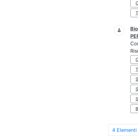
O
Bio
PE
Co
Ris
S
4 Elementi