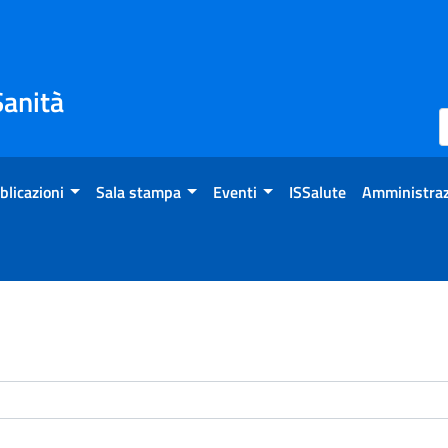
Sanità
blicazioni
Sala stampa
Eventi
ISSalute
Amministraz
enti