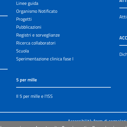
ATT
Linee guida
Organismo Notificato
Atti
Progetti
Pubblicazioni
Registri e sorveglianze
ACC
Ricerca collaboratori
Scuola
Dich
Sperimentazione clinica fase I
5 per mille
Il 5 per mille e l'ISS
Accessibilità: form di segnalaz