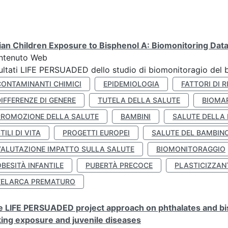
lian Children Exposure to Bisphenol A: Biomonitoring Da
ntenuto Web
ultati LIFE PERSUADED dello studio di biomonitoragio del 
CONTAMINANTI CHIMICI
EPIDEMIOLOGIA
FATTORI DI R
IFFERENZE DI GENERE
TUTELA DELLA SALUTE
BIOMA
PROMOZIONE DELLA SALUTE
BAMBINI
SALUTE DELLA
TILI DI VITA
PROGETTI EUROPEI
SALUTE DEL BAMBIN
VALUTAZIONE IMPATTO SULLA SALUTE
BIOMONITORAGGIO
BESITÀ INFANTILE
PUBERTÀ PRECOCE
PLASTICIZZAN
TELARCA PREMATURO
 LIFE PERSUADED project approach on phthalates and bisp
king exposure and juvenile diseases