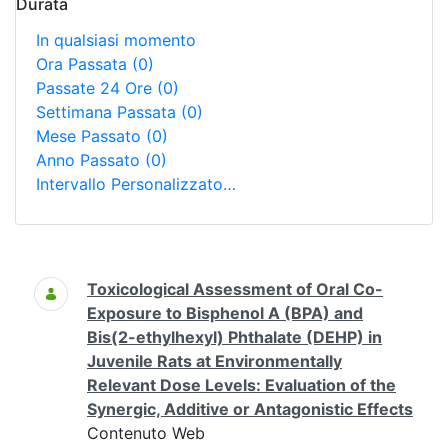
Durata
In qualsiasi momento
Ora Passata
(0)
Passate 24 Ore
(0)
Settimana Passata
(0)
Mese Passato
(0)
Anno Passato
(0)
Intervallo Personalizzato…
Ricerca
Toxicological Assessment of Oral Co-
Exposure to Bisphenol A (BPA) and
Bis(2-ethylhexyl) Phthalate (DEHP) in
Juvenile Rats at Environmentally
Relevant Dose Levels: Evaluation of the
Synergic, Additive or Antagonistic Effects
Contenuto Web