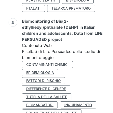
PLASTICIZZANTI
BISFENOLO A
FTALATI
TELARCA PREMATURO
Biomonitoring of Bis(2-
ethylhexyl)phthalate (DEHP) in Italian
children and adolescents: Data from LIFE
PERSUADED project
Contenuto Web
Risultati di Life Persuaded dello studio di
biomonitoraggio
CONTAMINANTI CHIMICI
EPIDEMIOLOGIA
FATTORI DI RISCHIO
DIFFERENZE DI GENERE
TUTELA DELLA SALUTE
BIOMARCATORI
INQUINAMENTO
PROMOZIONE DELLA SALUTE