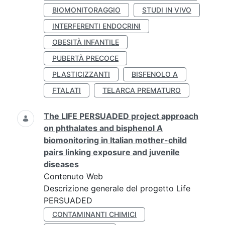
BIOMONITORAGGIO
STUDI IN VIVO
INTERFERENTI ENDOCRINI
OBESITÀ INFANTILE
PUBERTÀ PRECOCE
PLASTICIZZANTI
BISFENOLO A
FTALATI
TELARCA PREMATURO
The LIFE PERSUADED project approach
on phthalates and bisphenol A
biomonitoring in Italian mother-child
pairs linking exposure and juvenile
diseases
Contenuto Web
Descrizione generale del progetto Life
PERSUADED
CONTAMINANTI CHIMICI