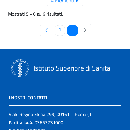
4 Elementi
Mostrati 5 - 6 su 6 risultati.
Pagina
Pagina
1
2
Istituto Superiore di Sanità
I NOSTRI CONTATTI
Viale Regina Elena 299, 00161 – Roma (I)
Partita I.V.A.
03657731000