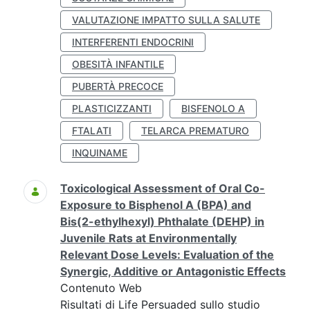
VALUTAZIONE IMPATTO SULLA SALUTE
INTERFERENTI ENDOCRINI
OBESITÀ INFANTILE
PUBERTÀ PRECOCE
PLASTICIZZANTI
BISFENOLO A
FTALATI
TELARCA PREMATURO
INQUINAME
Toxicological Assessment of Oral Co-
Exposure to Bisphenol A (BPA) and
Bis(2-ethylhexyl) Phthalate (DEHP) in
Juvenile Rats at Environmentally
Relevant Dose Levels: Evaluation of the
Synergic, Additive or Antagonistic Effects
Contenuto Web
Risultati di Life Persuaded sullo studio