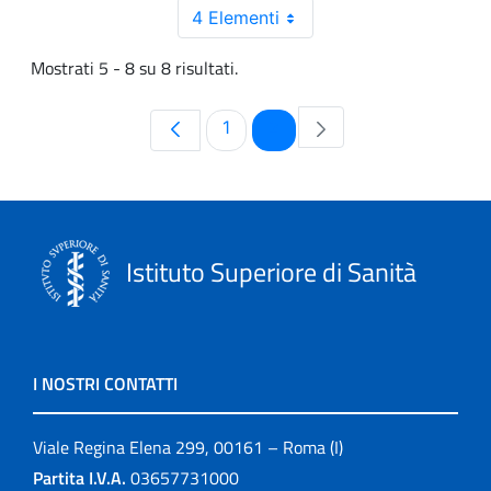
4 Elementi
Mostrati 5 - 8 su 8 risultati.
Pagina
Pagina
1
2
Istituto Superiore di Sanità
I NOSTRI CONTATTI
Viale Regina Elena 299, 00161 – Roma (I)
Partita I.V.A.
03657731000