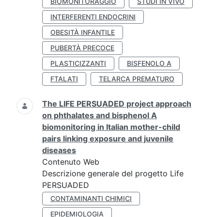
BIOMONITORAGGIO
STUDI IN VIVO
INTERFERENTI ENDOCRINI
OBESITÀ INFANTILE
PUBERTÀ PRECOCE
PLASTICIZZANTI
BISFENOLO A
FTALATI
TELARCA PREMATURO
The LIFE PERSUADED project approach
on phthalates and bisphenol A
biomonitoring in Italian mother-child
pairs linking exposure and juvenile
diseases
Contenuto Web
Descrizione generale del progetto Life
PERSUADED
CONTAMINANTI CHIMICI
EPIDEMIOLOGIA