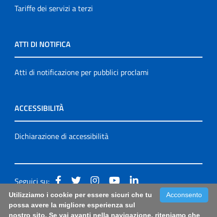
Tariffe dei servizi a terzi
ATTI DI NOTIFICA
Atti di notificazione per pubblici proclami
ACCESSIBILITÀ
Dichiarazione di accessibilità
Seguici su:
Utilizziamo i cookie per essere sicuri che tu
Acconsento
Accessibilità: form di segnalazione di prima istanza per
possa avere la migliore esperienza sul
nostro sito. Se vai avanti nella navigazione, riteniamo che