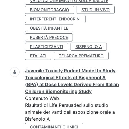
VALUTAZIONE IMPATTO SULLA SALUTE
BIOMONITORAGGIO
STUDI IN VIVO
INTERFERENTI ENDOCRINI
OBESITÀ INFANTILE
PUBERTÀ PRECOCE
PLASTICIZZANTI
BISFENOLO A
FTALATI
TELARCA PREMATURO
Juvenile Toxicity Rodent Model to Study
Toxicological Effects of Bisphenol A
(BPA) at Dose Levels Derived From Italian
Children Biomonitoring Study
Contenuto Web
Risultati di Life Persuaded sullo studio
animale derivanti dall'esposizione orale a
Bisfenolo A
CONTAMINANTI CHIMICI