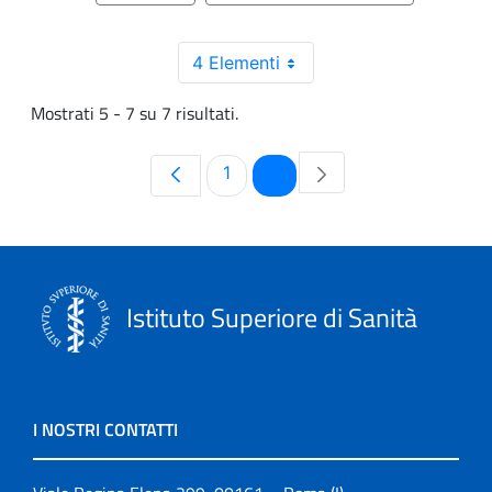
4 Elementi
Mostrati 5 - 7 su 7 risultati.
Pagina
Pagina
1
2
Istituto Superiore di Sanità
I NOSTRI CONTATTI