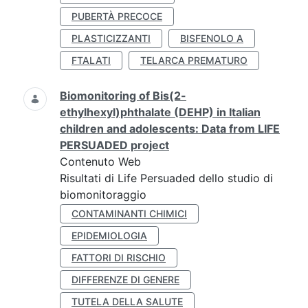
PUBERTÀ PRECOCE
PLASTICIZZANTI
BISFENOLO A
FTALATI
TELARCA PREMATURO
Biomonitoring of Bis(2-
ethylhexyl)phthalate (DEHP) in Italian
children and adolescents: Data from LIFE
PERSUADED project
Contenuto Web
Risultati di Life Persuaded dello studio di
biomonitoraggio
CONTAMINANTI CHIMICI
EPIDEMIOLOGIA
FATTORI DI RISCHIO
DIFFERENZE DI GENERE
TUTELA DELLA SALUTE