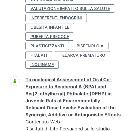
VALUTAZIONE IMPATTO SULLA SALUTE
INTERFERENTI ENDOCRINI
OBESITÀ INFANTILE
PUBERTÀ PRECOCE
PLASTICIZZANTI
BISFENOLO A
FTALATI
TELARCA PREMATURO
INQUINAME
Toxicological Assessment of Oral Co-
Exposure to Bisphenol A (BPA) and
Bis(2-ethylhexyl) Phthalate (DEHP) in
Juvenile Rats at Environmentally
Relevant Dose Levels: Evaluation of the
Synergic, Additive or Antagonistic Effects
Contenuto Web
Risultati di Life Persuaded sullo studio