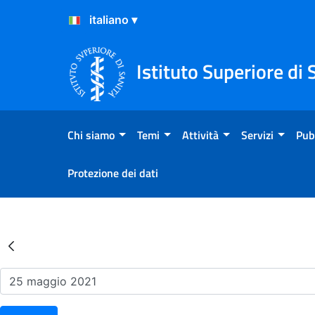
Salta al Contenuto
Salta al Footer
Istituto Superiore di 
Chi siamo
Temi
Attività
Servizi
Pub
Protezione dei dati
Risultati della Ricerca - Ev