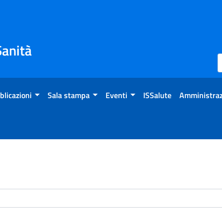
Sanità
blicazioni
Sala stampa
Eventi
ISSalute
Amministraz
enti