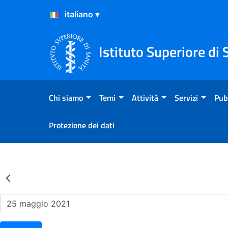
Salta al Contenuto
Salta al Footer
Istituto Superiore di 
Chi siamo
Temi
Attività
Servizi
Pub
Protezione dei dati
Risultati della Ricerca - Ev