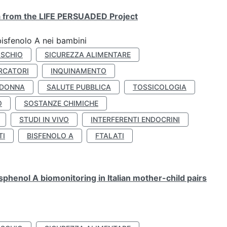
ta from the LIFE PERSUADED Project
bisfenolo A nei bambini
ISCHIO
SICUREZZA ALIMENTARE
RCATORI
INQUINAMENTO
 DONNA
SALUTE PUBBLICA
TOSSICOLOGIA
O
SOSTANZE CHIMICHE
STUDI IN VIVO
INTERFERENTI ENDOCRINI
TI
BISFENOLO A
FTALATI
henol A biomonitoring in Italian mother-child pairs