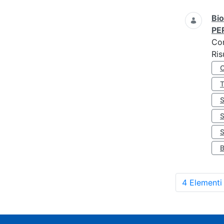
Bio
PE
Co
Ris
S
4 Elementi