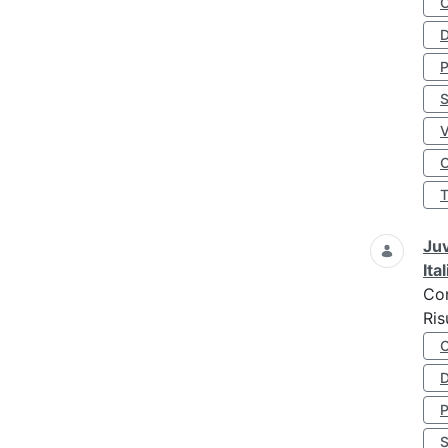
D
S
O
Juv
Ita
Co
Ris
D
S