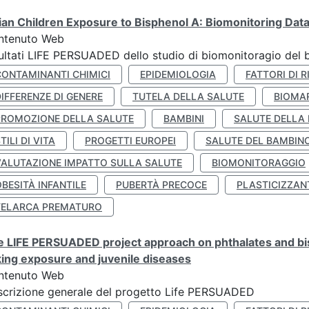
lian Children Exposure to Bisphenol A: Biomonitoring Da
ntenuto Web
ultati LIFE PERSUADED dello studio di biomonitoragio del 
CONTAMINANTI CHIMICI
EPIDEMIOLOGIA
FATTORI DI R
IFFERENZE DI GENERE
TUTELA DELLA SALUTE
BIOMA
PROMOZIONE DELLA SALUTE
BAMBINI
SALUTE DELLA
TILI DI VITA
PROGETTI EUROPEI
SALUTE DEL BAMBIN
VALUTAZIONE IMPATTO SULLA SALUTE
BIOMONITORAGGIO
BESITÀ INFANTILE
PUBERTÀ PRECOCE
PLASTICIZZAN
TELARCA PREMATURO
 LIFE PERSUADED project approach on phthalates and bisp
king exposure and juvenile diseases
ntenuto Web
crizione generale del progetto Life PERSUADED