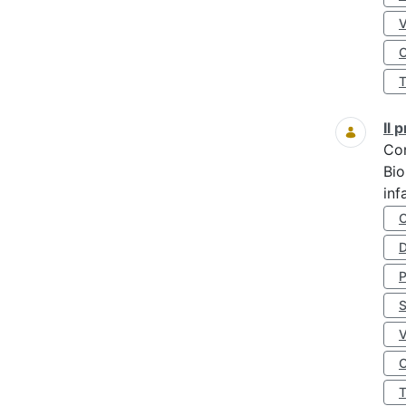
O
Il
Co
Bio
inf
D
S
O