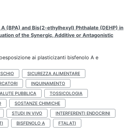
A (BPA) and Bis(2-ethylhexyl) Phthalate (DEHP) in
ation of the Synergic, Additive or Antagonistic
coesposizione ai plasticizanti bisfenolo A e
ISCHIO
SICUREZZA ALIMENTARE
RCATORI
INQUINAMENTO
ALUTE PUBBLICA
TOSSICOLOGIA
O
SOSTANZE CHIMICHE
STUDI IN VIVO
INTERFERENTI ENDOCRINI
TI
BISFENOLO A
FTALATI