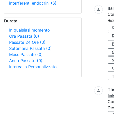
interferenti endocrini
(6)
Ita
Co
Ris
Durata
In qualsiasi momento
D
Ora Passata
(0)
Passate 24 Ore
(0)
Settimana Passata
(0)
S
Mese Passato
(0)
Anno Passato
(0)
Intervallo Personalizzato…
O
The
lin
Co
Des