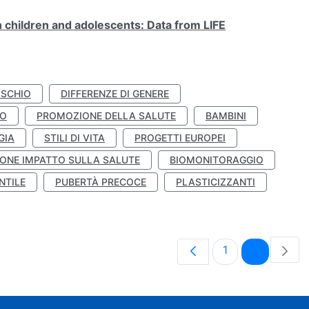
n children and adolescents: Data from LIFE
ISCHIO
DIFFERENZE DI GENERE
TO
PROMOZIONE DELLA SALUTE
BAMBINI
GIA
STILI DI VITA
PROGETTI EUROPEI
ONE IMPATTO SULLA SALUTE
BIOMONITORAGGIO
NTILE
PUBERTÀ PRECOCE
PLASTICIZZANTI
Pagina
Pagina
1
2