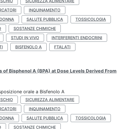
ISCHIO
SICUREZZA ALIMENTARE
RCATORI
INQUINAMENTO
 DONNA
SALUTE PUBBLICA
TOSSICOLOGIA
O
SOSTANZE CHIMICHE
STUDI IN VIVO
INTERFERENTI ENDOCRINI
TI
BISFENOLO A
FTALATI
ts of Bisphenol A (BPA) at Dose Levels Derived From
esposizione orale a Bisfenolo A
ISCHIO
SICUREZZA ALIMENTARE
RCATORI
INQUINAMENTO
 DONNA
SALUTE PUBBLICA
TOSSICOLOGIA
O
SOSTANZE CHIMICHE