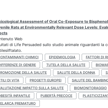
icological Assessment of Oral Co-Exposure to Bisphenol 
enile Rats at Environmentally Relevant Dose Levels: Evalu
ects
ntenuto Web
ultati di Life Persuaded sullo studio animale riguardanti la 
tilesilftalato.
CONTAMINANTI CHIMICI
EPIDEMIOLOGIA
FATTORI DI R
IFFERENZE DI GENERE
TUTELA DELLA SALUTE
BIOMA
PROMOZIONE DELLA SALUTE
SALUTE DELLA DONNA
S
TILI DI VITA
PROGETTI EUROPEI
SALUTE DEL BAMBIN
VALUTAZIONE IMPATTO SULLA SALUTE
BIOMONITORAGGIO
BESITÀ INFANTILE
PUBERTÀ PRECOCE
PLASTICIZZAN
TELARCA PREMATURO