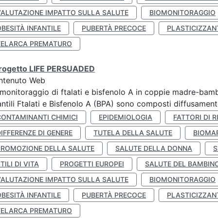
VALUTAZIONE IMPATTO SULLA SALUTE
BIOMONITORAGGIO
BESITÀ INFANTILE
PUBERTÀ PRECOCE
PLASTICIZZAN
TELARCA PREMATURO
 progetto LIFE PERSUADED
ntenuto Web
monitoraggio di ftalati e bisfenolo A in coppie madre-bamb
antili Ftalati e Bisfenolo A (BPA) sono composti diffusamente 
CONTAMINANTI CHIMICI
EPIDEMIOLOGIA
FATTORI DI R
IFFERENZE DI GENERE
TUTELA DELLA SALUTE
BIOMA
PROMOZIONE DELLA SALUTE
SALUTE DELLA DONNA
S
TILI DI VITA
PROGETTI EUROPEI
SALUTE DEL BAMBIN
VALUTAZIONE IMPATTO SULLA SALUTE
BIOMONITORAGGIO
BESITÀ INFANTILE
PUBERTÀ PRECOCE
PLASTICIZZAN
TELARCA PREMATURO