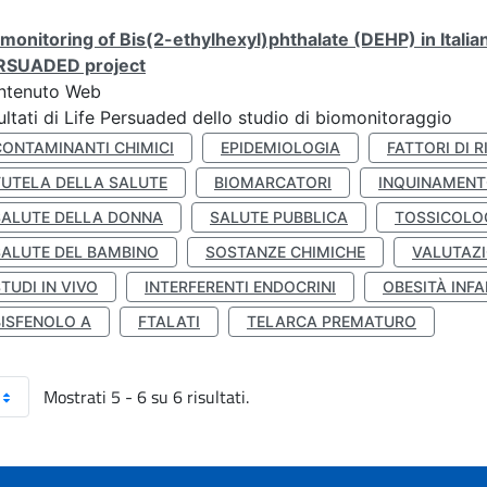
monitoring of Bis(2-ethylhexyl)phthalate (DEHP) in Italia
RSUADED project
ntenuto Web
ultati di Life Persuaded dello studio di biomonitoraggio
CONTAMINANTI CHIMICI
EPIDEMIOLOGIA
FATTORI DI R
TUTELA DELLA SALUTE
BIOMARCATORI
INQUINAMEN
SALUTE DELLA DONNA
SALUTE PUBBLICA
TOSSICOLO
SALUTE DEL BAMBINO
SOSTANZE CHIMICHE
VALUTAZI
TUDI IN VIVO
INTERFERENTI ENDOCRINI
OBESITÀ INFA
BISFENOLO A
FTALATI
TELARCA PREMATURO
Mostrati 5 - 6 su 6 risultati.