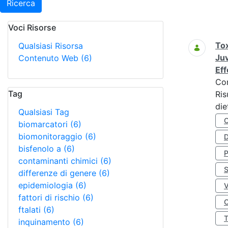
Ricerca
Voci Risorse
Ricerca
Tox
Qualsiasi Risorsa
Juv
Contenuto Web
(6)
Eff
Co
Tag
Ris
die
Qualsiasi Tag
biomarcatori
(6)
biomonitoraggio
(6)
D
bisfenolo a
(6)
contaminanti chimici
(6)
S
differenze di genere
(6)
epidemiologia
(6)
fattori di rischio
(6)
O
ftalati
(6)
inquinamento
(6)