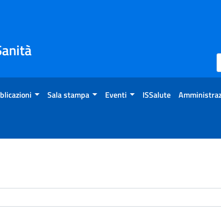
Sanità
blicazioni
Sala stampa
Eventi
ISSalute
Amministraz
enti