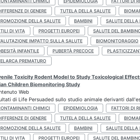
CONTAMINANTI CHIMICI
EPIDEMIOLOGIA
FATTORI DI R
IFFERENZE DI GENERE
TUTELA DELLA SALUTE
BIOMA
PROMOZIONE DELLA SALUTE
BAMBINI
SALUTE DELLA
TILI DI VITA
PROGETTI EUROPEI
SALUTE DEL BAMBIN
VALUTAZIONE IMPATTO SULLA SALUTE
BIOMONITORAGGIO
BESITÀ INFANTILE
PUBERTÀ PRECOCE
PLASTICIZZAN
TELARCA PREMATURO
enile Toxicity Rodent Model to Study Toxicological Effec
lian Children Biomonitoring Study
ntenuto Web
ultati di Life Persuaded sullo studio animale derivanti dall'
CONTAMINANTI CHIMICI
EPIDEMIOLOGIA
FATTORI DI R
IFFERENZE DI GENERE
TUTELA DELLA SALUTE
BIOMA
PROMOZIONE DELLA SALUTE
BAMBINI
SALUTE DELLA
TILI DI VITA
PROGETTI EUROPEI
SALUTE DEL BAMBIN