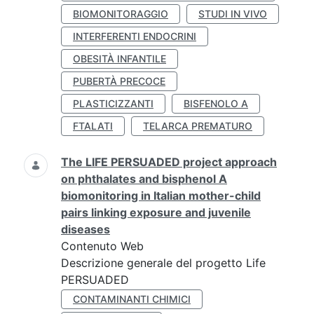
BIOMONITORAGGIO
STUDI IN VIVO
INTERFERENTI ENDOCRINI
OBESITÀ INFANTILE
PUBERTÀ PRECOCE
PLASTICIZZANTI
BISFENOLO A
FTALATI
TELARCA PREMATURO
The LIFE PERSUADED project approach
on phthalates and bisphenol A
biomonitoring in Italian mother-child
pairs linking exposure and juvenile
diseases
Contenuto Web
Descrizione generale del progetto Life
PERSUADED
CONTAMINANTI CHIMICI