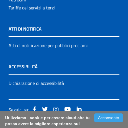
Tariffe dei servizi a terzi
ATTI DI NOTIFICA
Atti di notificazione per pubblici proclami
ACCESSIBILITÀ
Dichiarazione di accessibilità
Seguici su:
Utilizziamo i cookie per essere sicuri che tu
Acconsento
Accessibilità: form di segnalazione di prima istanza per
possa avere la migliore esperienza sul