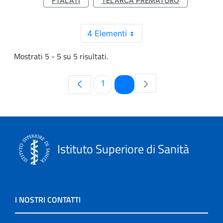
FTALATI
TELARCA PREMATURO
4 Elementi
Mostrati 5 - 5 su 5 risultati.
Pagina
Pagina
1
2
Istituto Superiore di Sanità
I NOSTRI CONTATTI