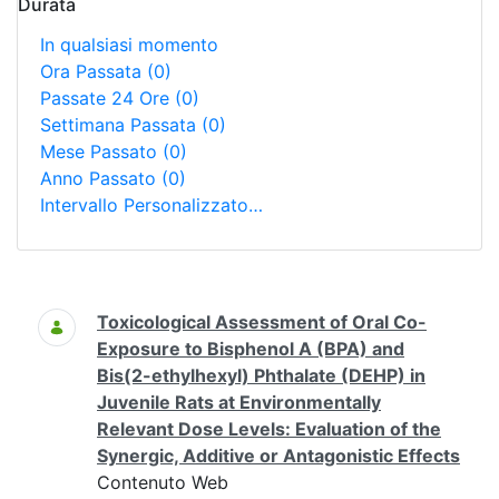
Durata
In qualsiasi momento
Ora Passata
(0)
Passate 24 Ore
(0)
Settimana Passata
(0)
Mese Passato
(0)
Anno Passato
(0)
Intervallo Personalizzato…
Ricerca
Toxicological Assessment of Oral Co-
Exposure to Bisphenol A (BPA) and
Bis(2-ethylhexyl) Phthalate (DEHP) in
Juvenile Rats at Environmentally
Relevant Dose Levels: Evaluation of the
Synergic, Additive or Antagonistic Effects
Contenuto Web