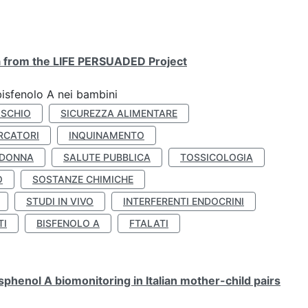
ta from the LIFE PERSUADED Project
bisfenolo A nei bambini
ISCHIO
SICUREZZA ALIMENTARE
RCATORI
INQUINAMENTO
 DONNA
SALUTE PUBBLICA
TOSSICOLOGIA
O
SOSTANZE CHIMICHE
STUDI IN VIVO
INTERFERENTI ENDOCRINI
TI
BISFENOLO A
FTALATI
henol A biomonitoring in Italian mother-child pairs