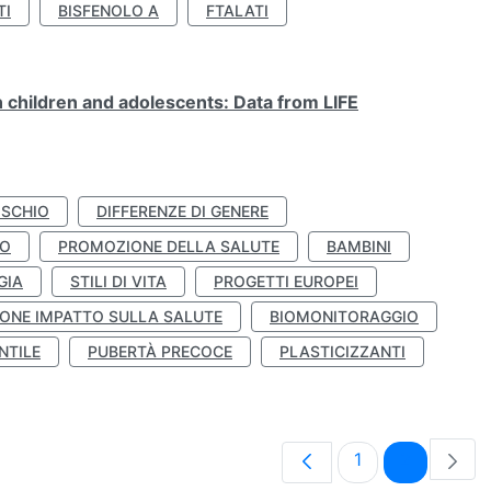
TI
BISFENOLO A
FTALATI
n children and adolescents: Data from LIFE
ISCHIO
DIFFERENZE DI GENERE
TO
PROMOZIONE DELLA SALUTE
BAMBINI
GIA
STILI DI VITA
PROGETTI EUROPEI
ONE IMPATTO SULLA SALUTE
BIOMONITORAGGIO
NTILE
PUBERTÀ PRECOCE
PLASTICIZZANTI
Pagina
Pagina
1
2