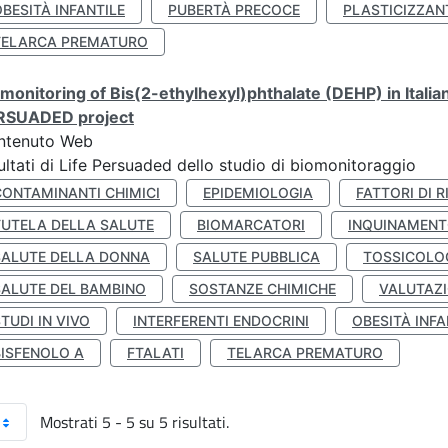
BESITÀ INFANTILE
PUBERTÀ PRECOCE
PLASTICIZZAN
TELARCA PREMATURO
monitoring of Bis(2-ethylhexyl)phthalate (DEHP) in Italia
RSUADED project
ntenuto Web
ultati di Life Persuaded dello studio di biomonitoraggio
CONTAMINANTI CHIMICI
EPIDEMIOLOGIA
FATTORI DI R
TUTELA DELLA SALUTE
BIOMARCATORI
INQUINAMEN
SALUTE DELLA DONNA
SALUTE PUBBLICA
TOSSICOLO
SALUTE DEL BAMBINO
SOSTANZE CHIMICHE
VALUTAZI
TUDI IN VIVO
INTERFERENTI ENDOCRINI
OBESITÀ INFA
BISFENOLO A
FTALATI
TELARCA PREMATURO
Mostrati 5 - 5 su 5 risultati.