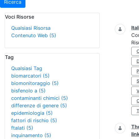
Ricerca
Voci Risorse
Ricerca
Ita
Qualsiasi Risorsa
Co
Contenuto Web
(5)
Ris
Tag
D
Qualsiasi Tag
biomarcatori
(5)
S
biomonitoraggio
(5)
bisfenolo a
(5)
contaminanti chimici
(5)
O
differenze di genere
(5)
epidemiologia
(5)
fattori di rischio
(5)
The
ftalati
(5)
lin
inquinamento
(5)