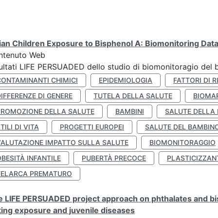
lian Children Exposure to Bisphenol A: Biomonitoring Da
ntenuto Web
ultati LIFE PERSUADED dello studio di biomonitoragio del 
CONTAMINANTI CHIMICI
EPIDEMIOLOGIA
FATTORI DI R
IFFERENZE DI GENERE
TUTELA DELLA SALUTE
BIOMA
PROMOZIONE DELLA SALUTE
BAMBINI
SALUTE DELLA
TILI DI VITA
PROGETTI EUROPEI
SALUTE DEL BAMBIN
VALUTAZIONE IMPATTO SULLA SALUTE
BIOMONITORAGGIO
BESITÀ INFANTILE
PUBERTÀ PRECOCE
PLASTICIZZAN
TELARCA PREMATURO
 LIFE PERSUADED project approach on phthalates and bisp
king exposure and juvenile diseases