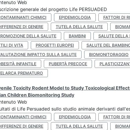
ntenuto Web
crizione generale del progetto Life PERSUADED
CONTAMINANTI CHIMICI
EPIDEMIOLOGIA
FATTORI DI R
IFFERENZE DI GENERE
TUTELA DELLA SALUTE
BIOMA
PROMOZIONE DELLA SALUTE
BAMBINI
SALUTE DELLA
TILI DI VITA
PROGETTI EUROPEI
SALUTE DEL BAMBIN
VALUTAZIONE IMPATTO SULLA SALUTE
BIOMONITORAGGIO
BESITÀ INFANTILE
PUBERTÀ PRECOCE
PLASTICIZZAN
TELARCA PREMATURO
enile Toxicity Rodent Model to Study Toxicological Effec
lian Children Biomonitoring Study
ntenuto Web
ultati di Life Persuaded sullo studio animale derivanti dall'
CONTAMINANTI CHIMICI
EPIDEMIOLOGIA
FATTORI DI R
IFFERENZE DI GENERE
TUTELA DELLA SALUTE
BIOMA