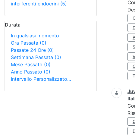
Co
interferenti endocrini
(5)
Des
Durata
D
In qualsiasi momento
Ora Passata
(0)
S
Passate 24 Ore
(0)
Settimana Passata
(0)
Mese Passato
(0)
O
Anno Passato
(0)
Intervallo Personalizzato…
Juv
Ita
Co
Ris
D