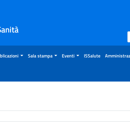
Sanità
blicazioni
Sala stampa
Eventi
ISSalute
Amministraz
enti