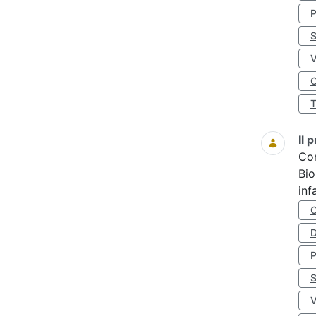
S
O
Il
Co
Bio
inf
D
S