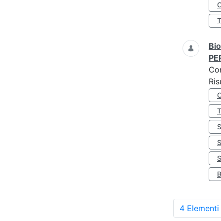
O
Bio
PE
Co
Ris
S
4 Elementi