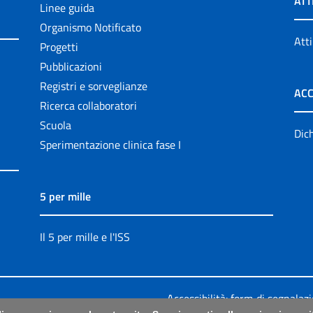
ATT
Linee guida
Organismo Notificato
Atti
Progetti
Pubblicazioni
Registri e sorveglianze
ACC
Ricerca collaboratori
Scuola
Dich
Sperimentazione clinica fase I
5 per mille
Il 5 per mille e l'ISS
Accessibilità: form di segnalaz