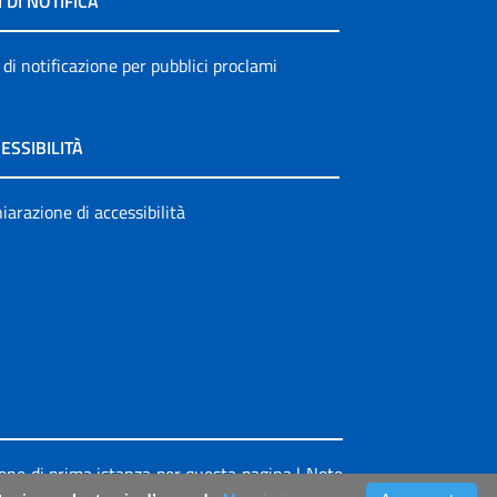
I DI NOTIFICA
 di notificazione per pubblici proclami
ESSIBILITÀ
iarazione di accessibilità
ione di prima istanza per questa pagina
|
Note