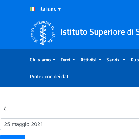
Salta al Contenuto
Salta al Footer
Istituto Superiore di 
Chi siamo
Temi
Attività
Servizi
Pub
Protezione dei dati
Risultati della Ricerca - Ev