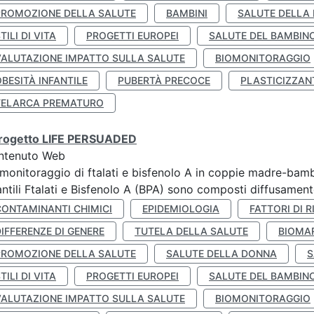
PROMOZIONE DELLA SALUTE
BAMBINI
SALUTE DELLA
TILI DI VITA
PROGETTI EUROPEI
SALUTE DEL BAMBIN
VALUTAZIONE IMPATTO SULLA SALUTE
BIOMONITORAGGIO
BESITÀ INFANTILE
PUBERTÀ PRECOCE
PLASTICIZZAN
TELARCA PREMATURO
 progetto LIFE PERSUADED
ntenuto Web
monitoraggio di ftalati e bisfenolo A in coppie madre-bamb
antili Ftalati e Bisfenolo A (BPA) sono composti diffusamente 
CONTAMINANTI CHIMICI
EPIDEMIOLOGIA
FATTORI DI R
IFFERENZE DI GENERE
TUTELA DELLA SALUTE
BIOMA
PROMOZIONE DELLA SALUTE
SALUTE DELLA DONNA
S
TILI DI VITA
PROGETTI EUROPEI
SALUTE DEL BAMBIN
VALUTAZIONE IMPATTO SULLA SALUTE
BIOMONITORAGGIO