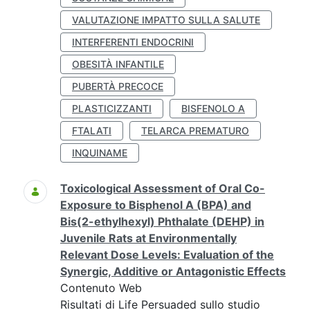
VALUTAZIONE IMPATTO SULLA SALUTE
INTERFERENTI ENDOCRINI
OBESITÀ INFANTILE
PUBERTÀ PRECOCE
PLASTICIZZANTI
BISFENOLO A
FTALATI
TELARCA PREMATURO
INQUINAME
Toxicological Assessment of Oral Co-
Exposure to Bisphenol A (BPA) and
Bis(2-ethylhexyl) Phthalate (DEHP) in
Juvenile Rats at Environmentally
Relevant Dose Levels: Evaluation of the
Synergic, Additive or Antagonistic Effects
Contenuto Web
Risultati di Life Persuaded sullo studio