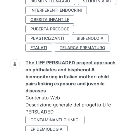
BIOMONITORAGGIO
STUDI IN VIVO
INTERFERENTI ENDOCRINI
OBESITÀ INFANTILE
PUBERTÀ PRECOCE
PLASTICIZZANTI
BISFENOLO A
FTALATI
TELARCA PREMATURO
The LIFE PERSUADED project approach
on phthalates and bisphenol A
biomonitoring in Italian mother-child
pairs linking exposure and juvenile
diseases
Contenuto Web
Descrizione generale del progetto Life
PERSUADED
CONTAMINANTI CHIMICI
EPIDEMIOLOGIA