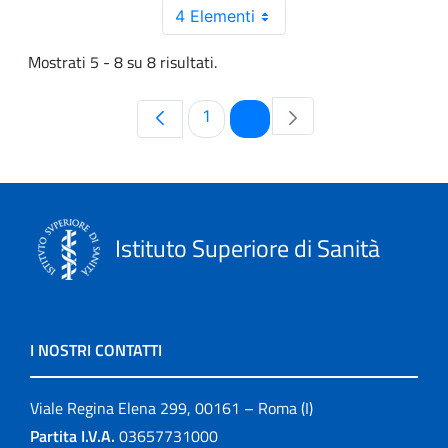
4 Elementi
Mostrati 5 - 8 su 8 risultati.
Pagina
Pagina
1
2
Istituto Superiore di Sanità
I NOSTRI CONTATTI
Viale Regina Elena 299, 00161 – Roma (I)
Partita I.V.A.
03657731000