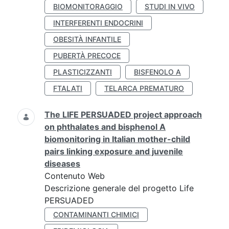
BIOMONITORAGGIO
STUDI IN VIVO
INTERFERENTI ENDOCRINI
OBESITÀ INFANTILE
PUBERTÀ PRECOCE
PLASTICIZZANTI
BISFENOLO A
FTALATI
TELARCA PREMATURO
The LIFE PERSUADED project approach
on phthalates and bisphenol A
biomonitoring in Italian mother-child
pairs linking exposure and juvenile
diseases
Contenuto Web
Descrizione generale del progetto Life
PERSUADED
CONTAMINANTI CHIMICI