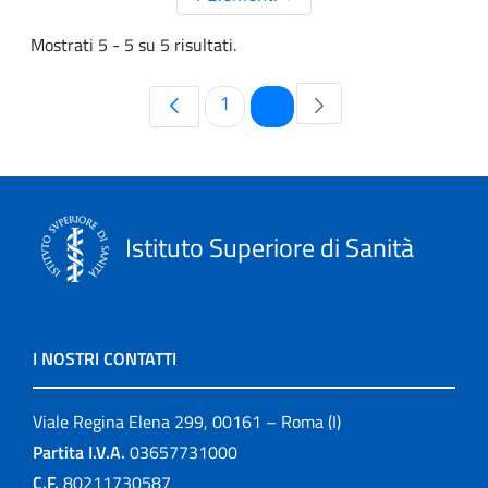
Mostrati 5 - 5 su 5 risultati.
Pagina
Pagina
1
2
Istituto Superiore di Sanità
I NOSTRI CONTATTI
Viale Regina Elena 299, 00161 – Roma (I)
Partita I.V.A.
03657731000
C.F.
80211730587