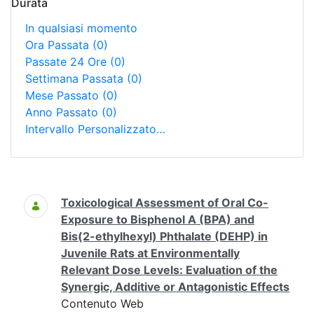
Durata
In qualsiasi momento
Ora Passata
(0)
Passate 24 Ore
(0)
Settimana Passata
(0)
Mese Passato
(0)
Anno Passato
(0)
Intervallo Personalizzato…
Ricerca
Toxicological Assessment of Oral Co-
Exposure to Bisphenol A (BPA) and
Bis(2-ethylhexyl) Phthalate (DEHP) in
Juvenile Rats at Environmentally
Relevant Dose Levels: Evaluation of the
Synergic, Additive or Antagonistic Effects
Contenuto Web