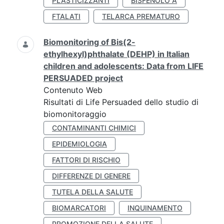
PLASTICIZZANTI
BISFENOLO A
FTALATI
TELARCA PREMATURO
Biomonitoring of Bis(2-
ethylhexyl)phthalate (DEHP) in Italian
children and adolescents: Data from LIFE
PERSUADED project
Contenuto Web
Risultati di Life Persuaded dello studio di
biomonitoraggio
CONTAMINANTI CHIMICI
EPIDEMIOLOGIA
FATTORI DI RISCHIO
DIFFERENZE DI GENERE
TUTELA DELLA SALUTE
BIOMARCATORI
INQUINAMENTO
PROMOZIONE DELLA SALUTE