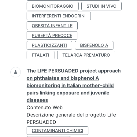
BIOMONITORAGGIO
STUDI IN VIVO
INTERFERENTI ENDOCRINI
OBESITÀ INFANTILE
PUBERTÀ PRECOCE
PLASTICIZZANTI
BISFENOLO A
FTALATI
TELARCA PREMATURO
The LIFE PERSUADED project approach
on phthalates and bisphenol A
biomonitoring in Italian mother-child
pairs linking exposure and juvenile
diseases
Contenuto Web
Descrizione generale del progetto Life
PERSUADED
CONTAMINANTI CHIMICI