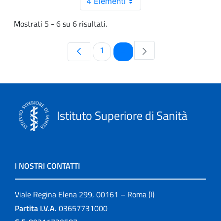
4 Elementi
Mostrati 5 - 6 su 6 risultati.
Pagina
Pagina
1
2
Istituto Superiore di Sanità
I NOSTRI CONTATTI
Viale Regina Elena 299, 00161 – Roma (I)
Partita I.V.A.
03657731000