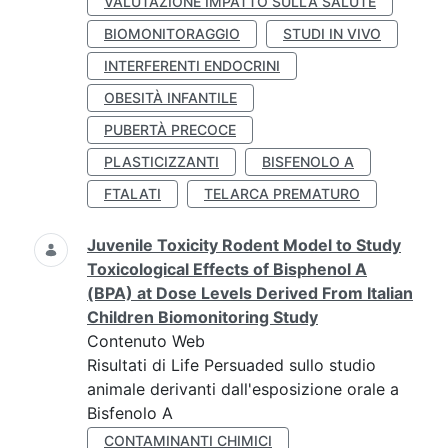
VALUTAZIONE IMPATTO SULLA SALUTE
BIOMONITORAGGIO
STUDI IN VIVO
INTERFERENTI ENDOCRINI
OBESITÀ INFANTILE
PUBERTÀ PRECOCE
PLASTICIZZANTI
BISFENOLO A
FTALATI
TELARCA PREMATURO
Juvenile Toxicity Rodent Model to Study
Toxicological Effects of Bisphenol A
(BPA) at Dose Levels Derived From Italian
Children Biomonitoring Study
Contenuto Web
Risultati di Life Persuaded sullo studio
animale derivanti dall'esposizione orale a
Bisfenolo A
CONTAMINANTI CHIMICI