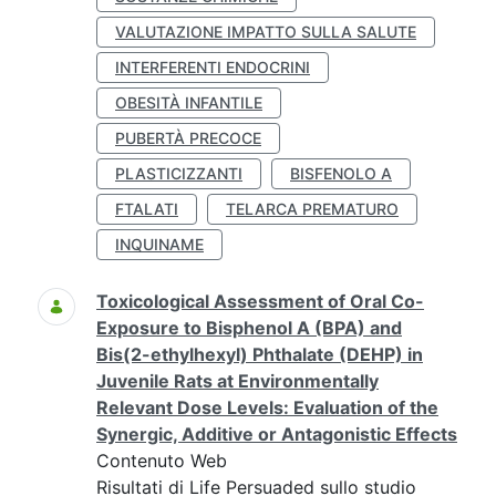
VALUTAZIONE IMPATTO SULLA SALUTE
INTERFERENTI ENDOCRINI
OBESITÀ INFANTILE
PUBERTÀ PRECOCE
PLASTICIZZANTI
BISFENOLO A
FTALATI
TELARCA PREMATURO
INQUINAME
Toxicological Assessment of Oral Co-
Exposure to Bisphenol A (BPA) and
Bis(2-ethylhexyl) Phthalate (DEHP) in
Juvenile Rats at Environmentally
Relevant Dose Levels: Evaluation of the
Synergic, Additive or Antagonistic Effects
Contenuto Web
Risultati di Life Persuaded sullo studio