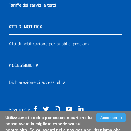
Tariffe dei servizi a terzi
ATTI DI NOTIFICA
Atti di notificazione per pubblici proclami
ACCESSIBILITÀ
Dichiarazione di accessibilità
Seguici su:
Utilizziamo i cookie per essere sicuri che tu
Acconsento
Accessibilità: form di segnalazione di prima istanza per
possa avere la migliore esperienza sul
nostro sito. Se vai avanti nella navigazione, riteniamo che