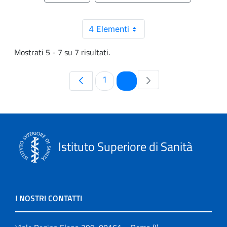
4 Elementi
Mostrati 5 - 7 su 7 risultati.
Pagina
Pagina
1
2
Istituto Superiore di Sanità
I NOSTRI CONTATTI