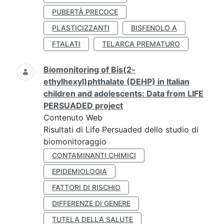
PUBERTÀ PRECOCE
PLASTICIZZANTI
BISFENOLO A
FTALATI
TELARCA PREMATURO
Biomonitoring of Bis(2-
ethylhexyl)phthalate (DEHP) in Italian
children and adolescents: Data from LIFE
PERSUADED project
Contenuto Web
Risultati di Life Persuaded dello studio di
biomonitoraggio
CONTAMINANTI CHIMICI
EPIDEMIOLOGIA
FATTORI DI RISCHIO
DIFFERENZE DI GENERE
TUTELA DELLA SALUTE