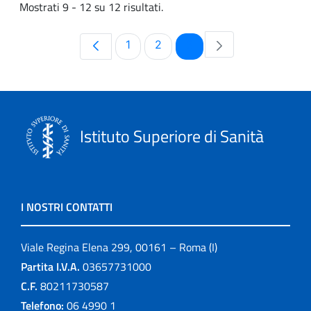
Mostrati 9 - 12 su 12 risultati.
Pagina
Pagina
Pagina
1
2
3
Istituto Superiore di Sanità
I NOSTRI CONTATTI
Viale Regina Elena 299, 00161 – Roma (I)
Partita I.V.A.
03657731000
C.F.
80211730587
Telefono:
06 4990 1