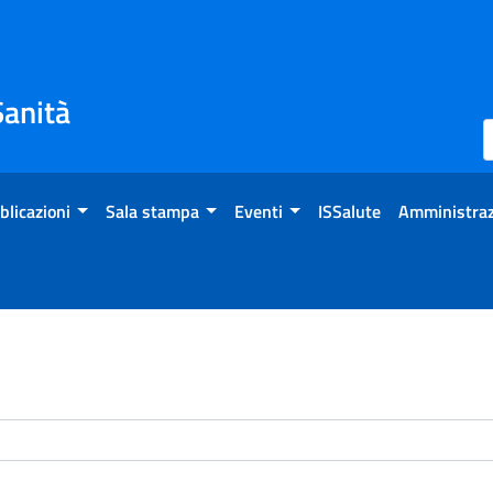
Sanità
blicazioni
Sala stampa
Eventi
ISSalute
Amministraz
enti