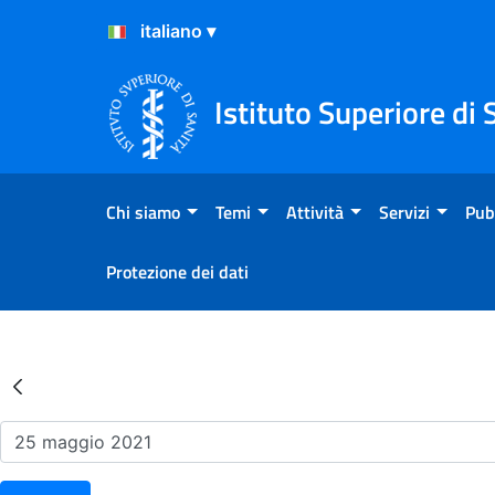
Salta al Contenuto
Salta al Footer
Istituto Superiore di 
Chi siamo
Temi
Attività
Servizi
Pub
Protezione dei dati
Risultati della Ricerca - Ev