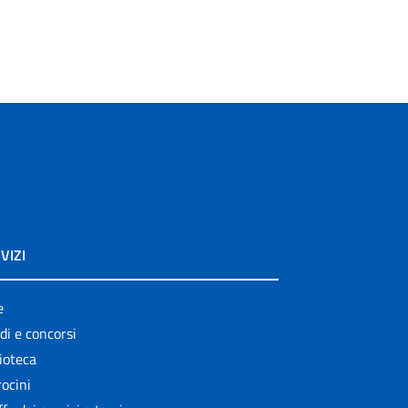
VIZI
e
di e concorsi
ioteca
ocini