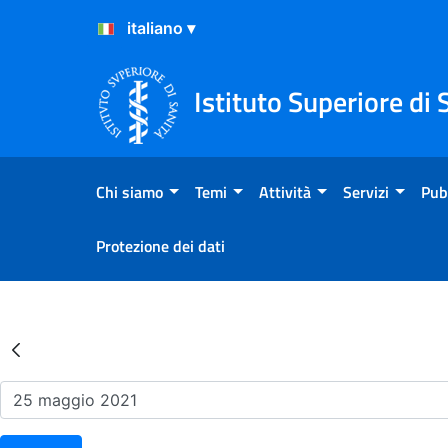
Salta al Contenuto
Salta al Footer
Istituto Superiore di 
Chi siamo
Temi
Attività
Servizi
Pub
Protezione dei dati
Risultati della Ricerca - Ev