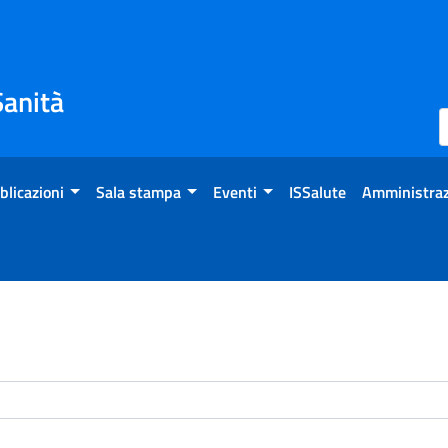
Sanità
blicazioni
Sala stampa
Eventi
ISSalute
Amministraz
enti