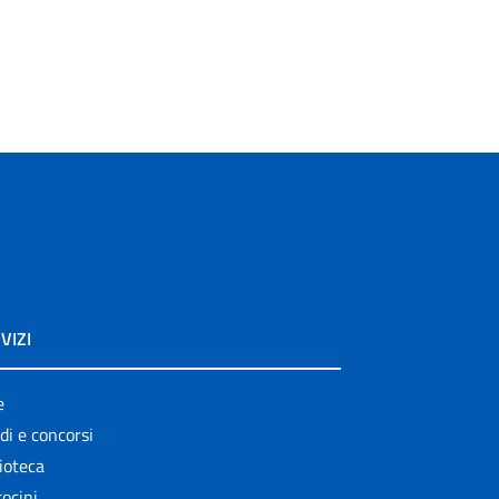
VIZI
e
di e concorsi
ioteca
ocini