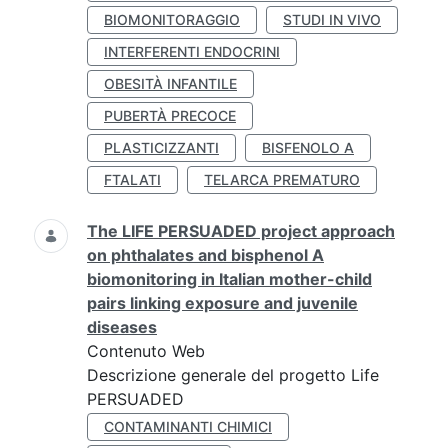
BIOMONITORAGGIO
STUDI IN VIVO
INTERFERENTI ENDOCRINI
OBESITÀ INFANTILE
PUBERTÀ PRECOCE
PLASTICIZZANTI
BISFENOLO A
FTALATI
TELARCA PREMATURO
The LIFE PERSUADED project approach
on phthalates and bisphenol A
biomonitoring in Italian mother-child
pairs linking exposure and juvenile
diseases
Contenuto Web
Descrizione generale del progetto Life
PERSUADED
CONTAMINANTI CHIMICI