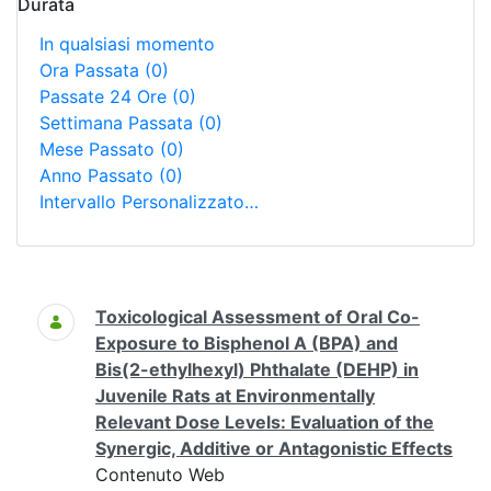
Durata
In qualsiasi momento
Ora Passata
(0)
Passate 24 Ore
(0)
Settimana Passata
(0)
Mese Passato
(0)
Anno Passato
(0)
Intervallo Personalizzato…
Ricerca
Toxicological Assessment of Oral Co-
Exposure to Bisphenol A (BPA) and
Bis(2-ethylhexyl) Phthalate (DEHP) in
Juvenile Rats at Environmentally
Relevant Dose Levels: Evaluation of the
Synergic, Additive or Antagonistic Effects
Contenuto Web