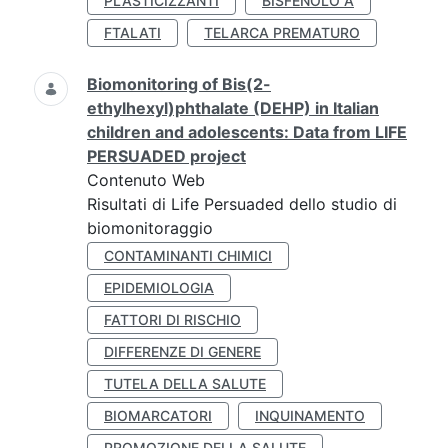
PLASTICIZZANTI
BISFENOLO A
FTALATI
TELARCA PREMATURO
Biomonitoring of Bis(2-
ethylhexyl)phthalate (DEHP) in Italian
children and adolescents: Data from LIFE
PERSUADED project
Contenuto Web
Risultati di Life Persuaded dello studio di
biomonitoraggio
CONTAMINANTI CHIMICI
EPIDEMIOLOGIA
FATTORI DI RISCHIO
DIFFERENZE DI GENERE
TUTELA DELLA SALUTE
BIOMARCATORI
INQUINAMENTO
PROMOZIONE DELLA SALUTE