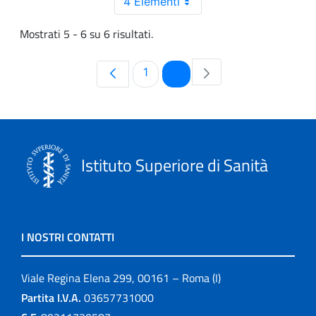
4 Elementi
Mostrati 5 - 6 su 6 risultati.
Pagina
Pagina
1
2
Istituto Superiore di Sanità
I NOSTRI CONTATTI
Viale Regina Elena 299, 00161 – Roma (I)
Partita I.V.A.
03657731000