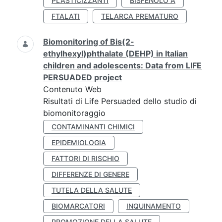
PLASTICIZZANTI
BISFENOLO A
FTALATI
TELARCA PREMATURO
Biomonitoring of Bis(2-
ethylhexyl)phthalate (DEHP) in Italian
children and adolescents: Data from LIFE
PERSUADED project
Contenuto Web
Risultati di Life Persuaded dello studio di
biomonitoraggio
CONTAMINANTI CHIMICI
EPIDEMIOLOGIA
FATTORI DI RISCHIO
DIFFERENZE DI GENERE
TUTELA DELLA SALUTE
BIOMARCATORI
INQUINAMENTO
PROMOZIONE DELLA SALUTE