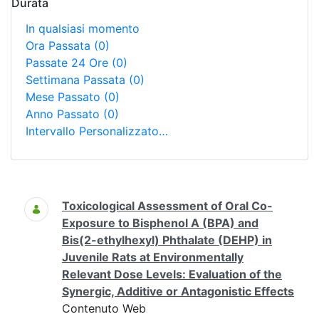
Durata
In qualsiasi momento
Ora Passata
(0)
Passate 24 Ore
(0)
Settimana Passata
(0)
Mese Passato
(0)
Anno Passato
(0)
Intervallo Personalizzato…
Ricerca
Toxicological Assessment of Oral Co-
Exposure to Bisphenol A (BPA) and
Bis(2-ethylhexyl) Phthalate (DEHP) in
Juvenile Rats at Environmentally
Relevant Dose Levels: Evaluation of the
Synergic, Additive or Antagonistic Effects
Contenuto Web