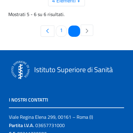
4 Elementi
Mostrati 5 - 6 su 6 risultati.
Pagina
Pagina
1
2
Istituto Superiore di Sanità
I NOSTRI CONTATTI
Viale Regina Elena 299, 00161 – Roma (I)
Partita I.V.A.
03657731000