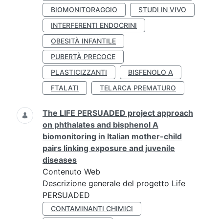
BIOMONITORAGGIO
STUDI IN VIVO
INTERFERENTI ENDOCRINI
OBESITÀ INFANTILE
PUBERTÀ PRECOCE
PLASTICIZZANTI
BISFENOLO A
FTALATI
TELARCA PREMATURO
The LIFE PERSUADED project approach
on phthalates and bisphenol A
biomonitoring in Italian mother-child
pairs linking exposure and juvenile
diseases
Contenuto Web
Descrizione generale del progetto Life
PERSUADED
CONTAMINANTI CHIMICI