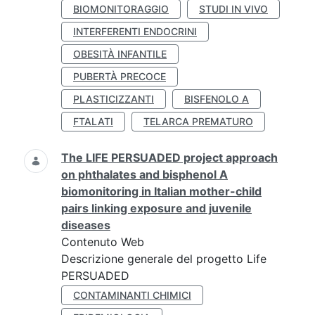
BIOMONITORAGGIO
STUDI IN VIVO
INTERFERENTI ENDOCRINI
OBESITÀ INFANTILE
PUBERTÀ PRECOCE
PLASTICIZZANTI
BISFENOLO A
FTALATI
TELARCA PREMATURO
The LIFE PERSUADED project approach
on phthalates and bisphenol A
biomonitoring in Italian mother-child
pairs linking exposure and juvenile
diseases
Contenuto Web
Descrizione generale del progetto Life
PERSUADED
CONTAMINANTI CHIMICI