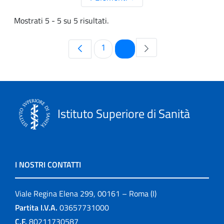
Mostrati 5 - 5 su 5 risultati.
Pagina
Pagina
1
2
Istituto Superiore di Sanità
I NOSTRI CONTATTI
Viale Regina Elena 299, 00161 – Roma (I)
Partita I.V.A.
03657731000
C.F.
80211730587