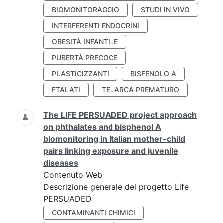
BIOMONITORAGGIO
STUDI IN VIVO
INTERFERENTI ENDOCRINI
OBESITÀ INFANTILE
PUBERTÀ PRECOCE
PLASTICIZZANTI
BISFENOLO A
FTALATI
TELARCA PREMATURO
The LIFE PERSUADED project approach
on phthalates and bisphenol A
biomonitoring in Italian mother-child
pairs linking exposure and juvenile
diseases
Contenuto Web
Descrizione generale del progetto Life
PERSUADED
CONTAMINANTI CHIMICI