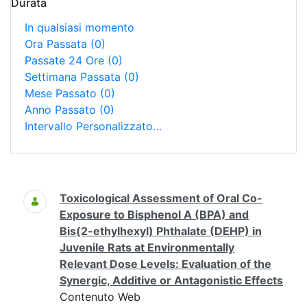
Durata
In qualsiasi momento
Ora Passata
(0)
Passate 24 Ore
(0)
Settimana Passata
(0)
Mese Passato
(0)
Anno Passato
(0)
Intervallo Personalizzato…
Ricerca
Toxicological Assessment of Oral Co-
Exposure to Bisphenol A (BPA) and
Bis(2-ethylhexyl) Phthalate (DEHP) in
Juvenile Rats at Environmentally
Relevant Dose Levels: Evaluation of the
Synergic, Additive or Antagonistic Effects
Contenuto Web