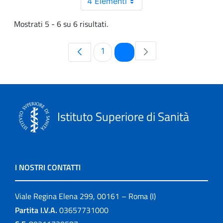
4 Elementi
Mostrati 5 - 6 su 6 risultati.
Pagina
Pagina
1
2
Istituto Superiore di Sanità
I NOSTRI CONTATTI
Viale Regina Elena 299, 00161 – Roma (I)
Partita I.V.A.
03657731000