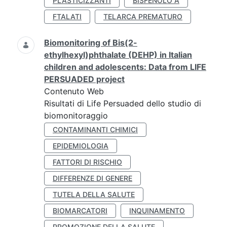
PLASTICIZZANTI
BISFENOLO A
FTALATI
TELARCA PREMATURO
Biomonitoring of Bis(2-
ethylhexyl)phthalate (DEHP) in Italian
children and adolescents: Data from LIFE
PERSUADED project
Contenuto Web
Risultati di Life Persuaded dello studio di
biomonitoraggio
CONTAMINANTI CHIMICI
EPIDEMIOLOGIA
FATTORI DI RISCHIO
DIFFERENZE DI GENERE
TUTELA DELLA SALUTE
BIOMARCATORI
INQUINAMENTO
PROMOZIONE DELLA SALUTE