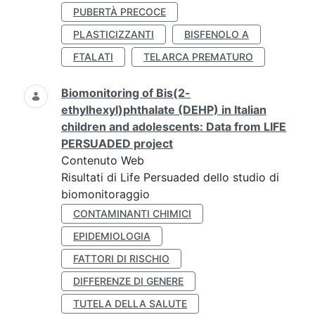
PUBERTÀ PRECOCE
PLASTICIZZANTI
BISFENOLO A
FTALATI
TELARCA PREMATURO
Biomonitoring of Bis(2-
ethylhexyl)phthalate (DEHP) in Italian
children and adolescents: Data from LIFE
PERSUADED project
Contenuto Web
Risultati di Life Persuaded dello studio di
biomonitoraggio
CONTAMINANTI CHIMICI
EPIDEMIOLOGIA
FATTORI DI RISCHIO
DIFFERENZE DI GENERE
TUTELA DELLA SALUTE