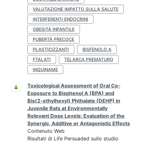
VALUTAZIONE IMPATTO SULLA SALUTE
INTERFERENTI ENDOCRINI
OBESITÀ INFANTILE
PUBERTÀ PRECOCE
PLASTICIZZANTI
BISFENOLO A
FTALATI
TELARCA PREMATURO
INQUINAME
Toxicological Assessment of Oral Co-
Exposure to Bisphenol A (BPA) and
Bis(2-ethylhexyl) Phthalate (DEHP) in
Juvenile Rats at Environmentally
Relevant Dose Levels: Evaluation of the
Synergic, Additive or Antagonistic Effects
Contenuto Web
Risultati di Life Persuaded sullo studio