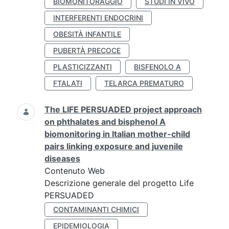
BIOMONITORAGGIO
STUDI IN VIVO
INTERFERENTI ENDOCRINI
OBESITÀ INFANTILE
PUBERTÀ PRECOCE
PLASTICIZZANTI
BISFENOLO A
FTALATI
TELARCA PREMATURO
The LIFE PERSUADED project approach
on phthalates and bisphenol A
biomonitoring in Italian mother-child
pairs linking exposure and juvenile
diseases
Contenuto Web
Descrizione generale del progetto Life
PERSUADED
CONTAMINANTI CHIMICI
EPIDEMIOLOGIA