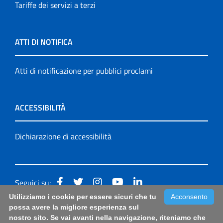
Tariffe dei servizi a terzi
ATTI DI NOTIFICA
Atti di notificazione per pubblici proclami
ACCESSIBILITÀ
Dichiarazione di accessibilità
Seguici su:
Utilizziamo i cookie per essere sicuri che tu
Acconsento
Accessibilità: form di segnalazione di prima istanza per
possa avere la migliore esperienza sul
nostro sito. Se vai avanti nella navigazione, riteniamo che
questa pagina
|
Note Legali
|
Sitemap