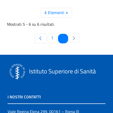
4 Elementi
Mostrati 5 - 6 su 6 risultati.
Pagina
Pagina
1
2
Istituto Superiore di Sanità
I NOSTRI CONTATTI
Viale Regina Elena 299, 00161 – Roma (I)