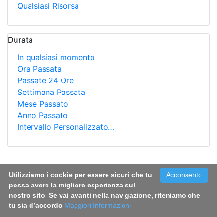
Qualsiasi Risorsa
Durata
In qualsiasi momento
Ora Passata
Passate 24 Ore
Settimana Passata
Mese Passato
Anno Passato
Intervallo Personalizzato…
Ricerca
Utilizziamo i cookie per essere sicuri che tu
Acconsento
L’IMPATTO DEL GENERE SULLO STRESS
possa avere la migliore esperienza sul
PSICOLOGICO E LO STATO DI SALUTE
nostro sito. Se vai avanti nella navigazione, riteniamo che
NEI CAREGIVER FAMILIARI
tu sia d’accordo
Maggiori Informazioni
Contenuto Web