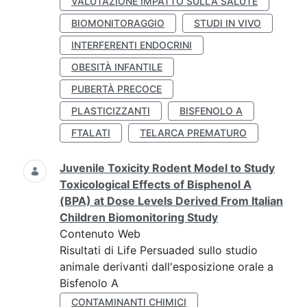
VALUTAZIONE IMPATTO SULLA SALUTE
BIOMONITORAGGIO
STUDI IN VIVO
INTERFERENTI ENDOCRINI
OBESITÀ INFANTILE
PUBERTÀ PRECOCE
PLASTICIZZANTI
BISFENOLO A
FTALATI
TELARCA PREMATURO
Juvenile Toxicity Rodent Model to Study
Toxicological Effects of Bisphenol A
(BPA) at Dose Levels Derived From Italian
Children Biomonitoring Study
Contenuto Web
Risultati di Life Persuaded sullo studio
animale derivanti dall'esposizione orale a
Bisfenolo A
CONTAMINANTI CHIMICI