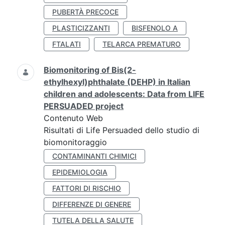
PUBERTÀ PRECOCE
PLASTICIZZANTI
BISFENOLO A
FTALATI
TELARCA PREMATURO
Biomonitoring of Bis(2-
ethylhexyl)phthalate (DEHP) in Italian
children and adolescents: Data from LIFE
PERSUADED project
Contenuto Web
Risultati di Life Persuaded dello studio di
biomonitoraggio
CONTAMINANTI CHIMICI
EPIDEMIOLOGIA
FATTORI DI RISCHIO
DIFFERENZE DI GENERE
TUTELA DELLA SALUTE