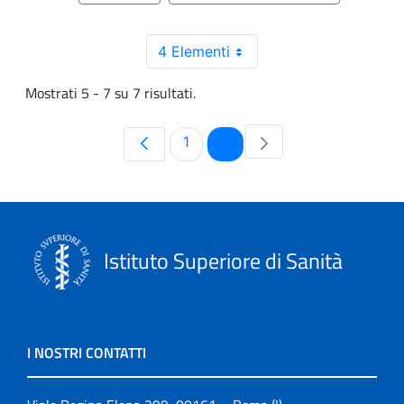
4 Elementi
Mostrati 5 - 7 su 7 risultati.
Pagina
Pagina
1
2
Istituto Superiore di Sanità
I NOSTRI CONTATTI