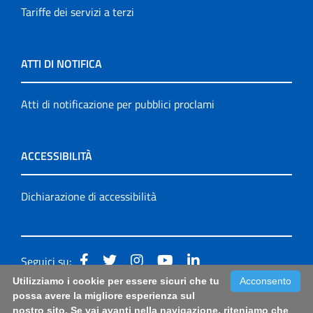
Tariffe dei servizi a terzi
ATTI DI NOTIFICA
Atti di notificazione per pubblici proclami
ACCESSIBILITÀ
Dichiarazione di accessibilità
Seguici su:
Utilizziamo i cookie per essere sicuri che tu
Acconsento
Accessibilità: form di segnalazione di prima istanza per
possa avere la migliore esperienza sul
nostro sito. Se vai avanti nella navigazione, riteniamo che