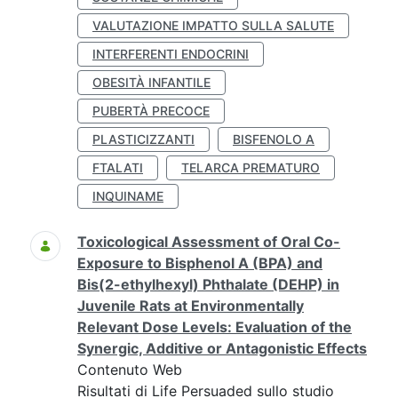
VALUTAZIONE IMPATTO SULLA SALUTE
INTERFERENTI ENDOCRINI
OBESITÀ INFANTILE
PUBERTÀ PRECOCE
PLASTICIZZANTI
BISFENOLO A
FTALATI
TELARCA PREMATURO
INQUINAME
Toxicological Assessment of Oral Co-
Exposure to Bisphenol A (BPA) and
Bis(2-ethylhexyl) Phthalate (DEHP) in
Juvenile Rats at Environmentally
Relevant Dose Levels: Evaluation of the
Synergic, Additive or Antagonistic Effects
Contenuto Web
Risultati di Life Persuaded sullo studio