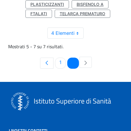
PLASTICIZZANTI
BISFENOLO A
FTALATI
TELARCA PREMATURO
4 Elementi
Mostrati 5 - 7 su 7 risultati.
Pagina
Pagina
1
2
Istituto Superiore di Sanità
I NOSTRI CONTATTI