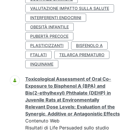
VALUTAZIONE IMPATTO SULLA SALUTE
INTERFERENTI ENDOCRINI
OBESITÀ INFANTILE
PUBERTÀ PRECOCE
PLASTICIZZANTI
BISFENOLO A
FTALATI
TELARCA PREMATURO
INQUINAME
Toxicological Assessment of Oral Co-
Exposure to Bisphenol A (BPA) and
Bis(2-ethylhexyl) Phthalate (DEHP) in
Juvenile Rats at Environmentally
Relevant Dose Levels: Evaluation of the
Synergic, Additive or Antagonistic Effects
Contenuto Web
Risultati di Life Persuaded sullo studio