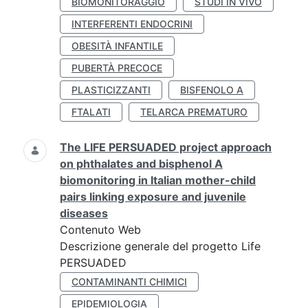
BIOMONITORAGGIO
STUDI IN VIVO
INTERFERENTI ENDOCRINI
OBESITÀ INFANTILE
PUBERTÀ PRECOCE
PLASTICIZZANTI
BISFENOLO A
FTALATI
TELARCA PREMATURO
The LIFE PERSUADED project approach
on phthalates and bisphenol A
biomonitoring in Italian mother-child
pairs linking exposure and juvenile
diseases
Contenuto Web
Descrizione generale del progetto Life
PERSUADED
CONTAMINANTI CHIMICI
EPIDEMIOLOGIA