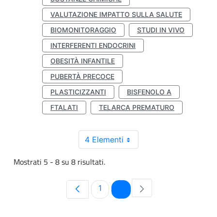
VALUTAZIONE IMPATTO SULLA SALUTE
BIOMONITORAGGIO
STUDI IN VIVO
INTERFERENTI ENDOCRINI
OBESITÀ INFANTILE
PUBERTÀ PRECOCE
PLASTICIZZANTI
BISFENOLO A
FTALATI
TELARCA PREMATURO
4 Elementi
Mostrati 5 - 8 su 8 risultati.
Pagina
Pagina
1
2