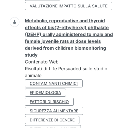
VALUTAZIONE IMPATTO SULLA SALUTE
Metabolic, reproductive and thyroid
effects of bis(2-ethylhexyl) phthalate
(DEHP) orally administered to male and
female juvenile rats at dose levels
derived from children biomonitoring
study
Contenuto Web
Risultati di Life Persuaded sullo studio
animale
CONTAMINANTI CHIMICI
EPIDEMIOLOGIA
FATTORI DI RISCHIO
SICUREZZA ALIMENTARE
DIFFERENZE DI GENERE