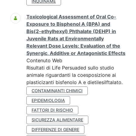
INQUINAME
Toxicological Assessment of Oral Co-
Exposure to Bisphenol A (BPA) and
Bis(2-ethylhexyl) Phthalate (DEHP) in
Juvenile Rats at Environmentally
Relevant Dose Levels: Evaluation of the
Synergic, Additive or Antagonistic Effects
Contenuto Web
Risultati di Life Persuaded sullo studio
animale riguardanti la coesposizione ai
plasticizanti bisfenolo A e dietilesilftalato.
CONTAMINANTI CHIMICI
EPIDEMIOLOGIA
FATTORI DI RISCHIO
SICUREZZA ALIMENTARE
DIFFERENZE DI GENERE