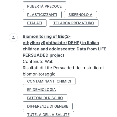
PUBERTÀ PRECOCE
PLASTICIZZANTI
BISFENOLO A
FTALATI
TELARCA PREMATURO
Biomonitoring of Bis(2-
ethylhexyl)phthalate (DEHP) in Italian
children and adolescents: Data from LIFE
PERSUADED project
Contenuto Web
Risultati di Life Persuaded dello studio di
biomonitoraggio
CONTAMINANTI CHIMICI
EPIDEMIOLOGIA
FATTORI DI RISCHIO
DIFFERENZE DI GENERE
TUTELA DELLA SALUTE