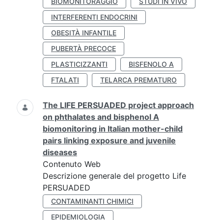
BIOMONITORAGGIO
STUDI IN VIVO
INTERFERENTI ENDOCRINI
OBESITÀ INFANTILE
PUBERTÀ PRECOCE
PLASTICIZZANTI
BISFENOLO A
FTALATI
TELARCA PREMATURO
The LIFE PERSUADED project approach
on phthalates and bisphenol A
biomonitoring in Italian mother-child
pairs linking exposure and juvenile
diseases
Contenuto Web
Descrizione generale del progetto Life
PERSUADED
CONTAMINANTI CHIMICI
EPIDEMIOLOGIA