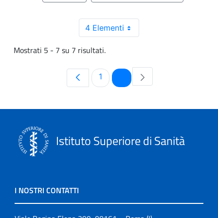
4 Elementi
Mostrati 5 - 7 su 7 risultati.
Pagina
Pagina
1
2
Istituto Superiore di Sanità
I NOSTRI CONTATTI