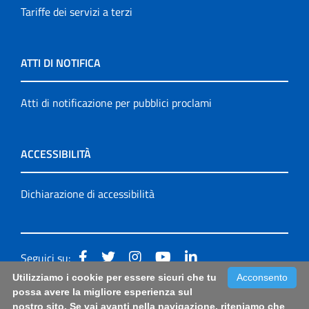
Tariffe dei servizi a terzi
ATTI DI NOTIFICA
Atti di notificazione per pubblici proclami
ACCESSIBILITÀ
Dichiarazione di accessibilità
Seguici su:
Utilizziamo i cookie per essere sicuri che tu
Acconsento
Accessibilità: form di segnalazione di prima istanza per
possa avere la migliore esperienza sul
nostro sito. Se vai avanti nella navigazione, riteniamo che