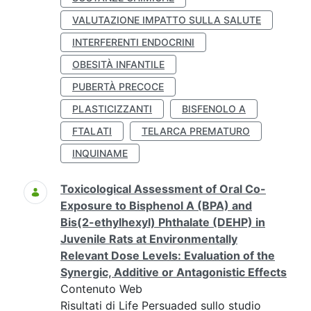
VALUTAZIONE IMPATTO SULLA SALUTE
INTERFERENTI ENDOCRINI
OBESITÀ INFANTILE
PUBERTÀ PRECOCE
PLASTICIZZANTI
BISFENOLO A
FTALATI
TELARCA PREMATURO
INQUINAME
Toxicological Assessment of Oral Co-
Exposure to Bisphenol A (BPA) and
Bis(2-ethylhexyl) Phthalate (DEHP) in
Juvenile Rats at Environmentally
Relevant Dose Levels: Evaluation of the
Synergic, Additive or Antagonistic Effects
Contenuto Web
Risultati di Life Persuaded sullo studio