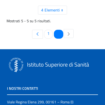
4 Elementi
Mostrati 5 - 5 su 5 risultati.
Pagina
Pagina
1
2
Istituto Superiore di Sanità
I NOSTRI CONTATTI
Viale Regina Elena 299, 00161 – Roma (I)