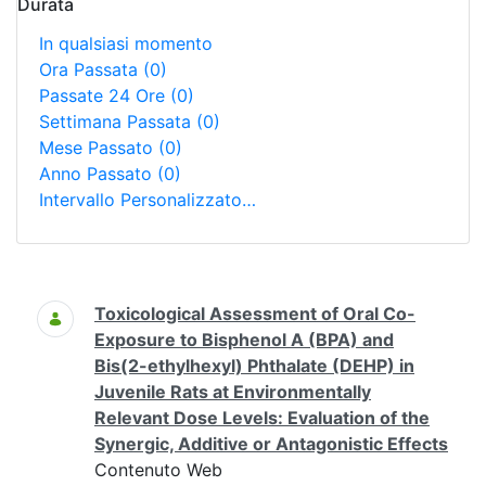
Durata
In qualsiasi momento
Ora Passata
(0)
Passate 24 Ore
(0)
Settimana Passata
(0)
Mese Passato
(0)
Anno Passato
(0)
Intervallo Personalizzato…
Ricerca
Toxicological Assessment of Oral Co-
Exposure to Bisphenol A (BPA) and
Bis(2-ethylhexyl) Phthalate (DEHP) in
Juvenile Rats at Environmentally
Relevant Dose Levels: Evaluation of the
Synergic, Additive or Antagonistic Effects
Contenuto Web